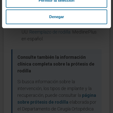
Permitir la selección
UU.
Artroplastia parcial de rodilla
.
MedlinePlus, enciclopedia médica en
Denegar
español.
Biblioteca Nacional de Medicina de EE.
UU.
Reemplazo de rodilla
. MedlinePlus
en español.
Consulte también la información
clínica completa sobre la prótesis de
rodilla
Si busca información sobre la
intervención, los tipos de implante y la
recuperación, puede consultar la
página
sobre prótesis de rodilla
elaborada por
el Departamento de Cirugía Ortopédica