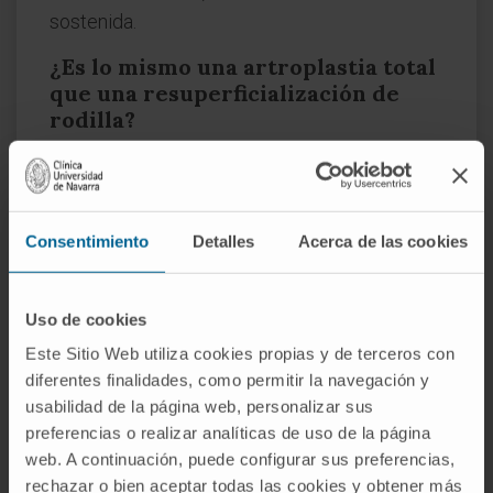
sostenida.
¿Es lo mismo una artroplastia total
que una resuperficialización de
rodilla?
El término resuperficialización se usa a veces
para subrayar que la artroplastia total de
rodilla no sustituye la articulación entera, sino
Consentimiento
Detalles
Acerca de las cookies
que retira una capa de hueso de cada
superficie y la recubre con componentes
protésicos. Técnicamente es una
Uso de cookies
resuperficialización, sí, pero en la práctica
Este Sitio Web utiliza cookies propias y de terceros con
clínica se la denomina artroplastia total.
diferentes finalidades, como permitir la navegación y
usabilidad de la página web, personalizar sus
¿A quién se le indica una
preferencias o realizar analíticas de uso de la página
unicompartimental?
web. A continuación, puede configurar sus preferencias,
rechazar o bien aceptar todas las cookies y obtener más
A pacientes con desgaste limitado a un solo