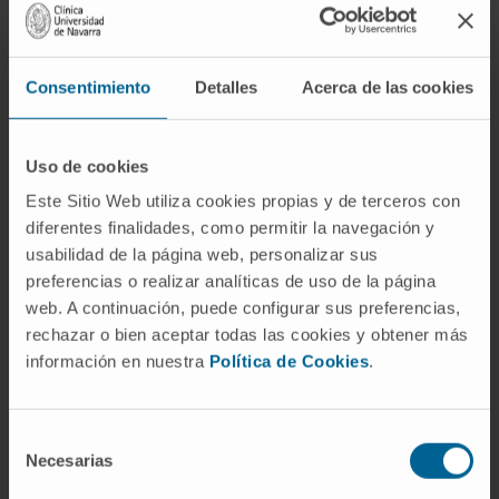
¿Es lo mismo artropatología que
reumatología?
No. La reumatología abarca todas las
Consentimiento
Detalles
Acerca de las cookies
enfermedades del aparato locomotor y del
tejido conectivo, incluyendo procesos que
Uso de cookies
afectan a huesos, músculos, tendones y
Este Sitio Web utiliza cookies propias y de terceros con
vasos. La artropatología, en su definición
diferentes finalidades, como permitir la navegación y
original, se circunscribe al estudio patológico
usabilidad de la página web, personalizar sus
de las articulaciones. La relación es de parte a
preferencias o realizar analíticas de uso de la página
todo: la artropatología sería un fragmento del
web. A continuación, puede configurar sus preferencias,
campo que hoy cubre la reumatología.
rechazar o bien aceptar todas las cookies y obtener más
información en nuestra
Política de Cookies
.
¿Se usa todavía el término
artropatología?
Selección
Apenas. Se conserva en glosarios de
Necesarias
de
terminología médica grecolatina y en algunos
consentimiento