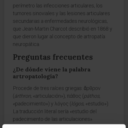
perímetro las infecciones articulares, los
tumores sinoviales y las lesiones articulares
secundarias a enfermedades neurológicas,
que Jean-Martin Charcot describió en 1868 y
que dieron lugar al concepto de artropatía
neuropática.
Preguntas frecuentes
¿De dónde viene la palabra
artropatología?
Procede de tres raíces griegas: ἄρθρον
(
árthron
, «articulación»), πάθος (
páthos
,
«padecimiento») y λόγος (
lógos
, «estudio»).
La traducción literal sería «estudio del
padecimiento de las articulaciones».