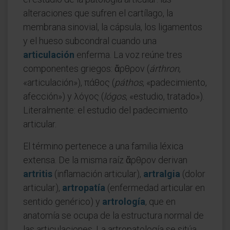
alteraciones que sufren el cartílago, la
membrana sinovial, la cápsula, los ligamentos
y el hueso subcondral cuando una
articulación
enferma. La voz reúne tres
componentes griegos: ἄρθρον (
árthron
,
«articulación»), πάθος (
páthos
, «padecimiento,
afección») y λόγος (
lógos
, «estudio, tratado»).
Literalmente: el estudio del padecimiento
articular.
El término pertenece a una familia léxica
extensa. De la misma raíz ἄρθρον derivan
artritis
(inflamación articular),
artralgia
(dolor
articular),
artropatía
(enfermedad articular en
sentido genérico) y
artrología
, que en
anatomía se ocupa de la estructura normal de
las articulaciones. La artropatología se sitúa,