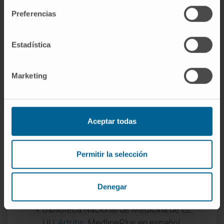
manuales de historia de la medicina, pero la
Preferencias
práctica clínica ha dejado de emplearlo. Los
conceptos que designaba se expresan hoy
con formulaciones como «patología articular»
Estadística
o, cuando el enfoque es histológico,
«anatomía patológica del aparato locomotor».
Marketing
Referencias
Biblioteca Nacional de Medicina de EE.
Aceptar todas
UU.
Problemas de las articulaciones
.
MedlinePlus en español.
Permitir la selección
Sociedad Española de Reumatología.
Qué es la Reumatología
. Inforeuma.
Villa-Forte A.
Artrosis
. Manual MSD,
Denegar
versión para profesionales.
Biblioteca Nacional de Medicina de EE.
UU.
Artritis
. MedlinePlus en español.