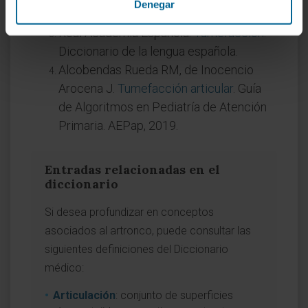
Denegar
versión para profesionales.
Real Academia Española.
Tumefacción
.
Diccionario de la lengua española.
Alcobendas Rueda RM, de Inocencio
Arocena J.
Tumefacción articular
. Guía
de Algoritmos en Pediatría de Atención
Primaria. AEPap, 2019.
Entradas relacionadas en el
diccionario
Si desea profundizar en conceptos
asociados al artronco, puede consultar las
siguientes definiciones del Diccionario
médico:
Articulación
: conjunto de superficies