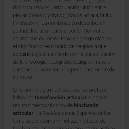
ἄρθρον (
árthron
, «articulación, unión entre
piezas óseas») y ὄγκος (
ónkos
, «masa, bulto,
hinchazón»). La combinación describe, en
sentido literal, un bulto articular. Conviene
aclarar que ὄγκος no tenía en griego clásico
el significado restringido de neoplasia que
adquirió siglos más tarde con la consolidación
de la oncología; designaba cualquier masa o
aumento de volumen, independientemente de
su causa.
En la semiología médica actual se prefiere
hablar de
tumefacción articular
o, con un
registro menos técnico, de
hinchazón
articular
. La Real Academia Española define
tumefacción como «hinchazón (efecto de
hincharse)», marcándola como voz del ámbito