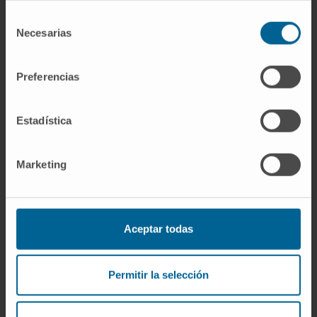
No son equivalentes, aunque se relacionan. La
artritis designa la inflamación de la
Selección
Necesarias
de
articulación y suele acompañarse de
consentimiento
tumefacción, dolor, calor y limitación del
movimiento. El artronco se limita a nombrar la
Preferencias
tumefacción en sí, un signo que puede
aparecer en la artritis pero también en
Estadística
procesos no inflamatorios, como un derrame
mecánico postraumático o ciertos depósitos
Marketing
cristalinos.
Referencias
Aceptar todas
Biblioteca Nacional de Medicina de EE.
UU.
Hinchazón articular
. MedlinePlus en
español.
Permitir la selección
Villa-Forte A.
Evaluación del paciente con
síntomas articulares
. Manual MSD,