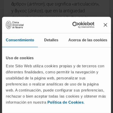
ἄρθρον (
árthron
), que significa «articulación»,
y ὄγκος (
ónkos
), que en la antigüedad
designaba cualquier masa o bulto, sin la
connotación oncológica que adquirió
después. La traducción literal sería «bulto de
la articulación».
Consentimiento
Detalles
Acerca de las cookies
¿Se utiliza artronco en la práctica
clínica actual?
Uso de cookies
No. La expresión habitual es tumefacción
Este Sitio Web utiliza cookies propias y de terceros con
articular o, en lenguaje menos técnico,
diferentes finalidades, como permitir la navegación y
usabilidad de la página web, personalizar sus
hinchazón articular. El término artronco
preferencias o realizar analíticas de uso de la página
pervive casi exclusivamente en diccionarios y
web. A continuación, puede configurar sus preferencias,
glosarios de terminología médica clásica.
rechazar o bien aceptar todas las cookies y obtener más
¿Es lo mismo artronco que artritis?
información en nuestra
Política de Cookies
.