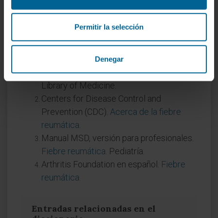
de la fiebre reumática no está en las
articulaciones sino en el corazón.
Permitir la selección
Referencias
MedlinePlus en español.
Fiebre
Denegar
reumática
. Enciclopedia médica, National
Library of Medicine.
Centers for Disease Control and
Prevention (CDC).
Acerca de la fiebre
reumática
.
Manual MSD, versión para profesionales.
Fiebre reumática
. Pediatría.
Arthritis Foundation en español.
Fiebre
reumática
.
Entradas relacionadas en el