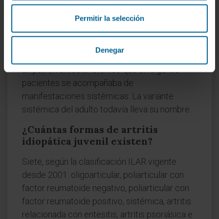
esta enfermedad?
Permitir la selección
George Frederic Still, en 1897, en un trabajo
sobre 22 niños atendidos en el Great Ormond
Denegar
Street Hospital de Londres. Still documentó
un patrón articular crónico que en algunos
pacientes se acompañaba de
manifestaciones sistémicas. La variante
sistémica del adulto todavía lleva su nombre.
¿Cuántas formas de artritis
idiopática juvenil existen?
Siete, según la clasificación ILAR vigente
desde 2001: oligoarticular, poliarticular con
factor reumatoide negativo, poliarticular con
factor reumatoide positivo, sistémica, artritis
relacionada con entesitis, artritis psoriásica e