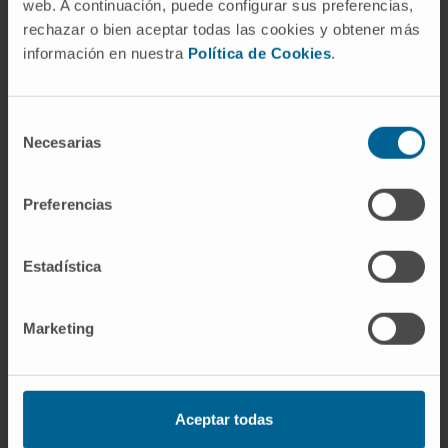
web. A continuación, puede configurar sus preferencias,
¿Es lo mismo artritis juvenil
rechazar o bien aceptar todas las cookies y obtener más
crónica que artritis reumatoide
información en nuestra
Política de Cookies
.
juvenil?
No exactamente, aunque ambos términos
Selección
pretendían nombrar el mismo grupo de
Necesarias
de
enfermedades. "Artritis juvenil crónica" era la
consentimiento
denominación europea (EULAR); "artritis
Preferencias
reumatoide juvenil", la estadounidense (ACR).
Sus criterios de inclusión no coincidían del
todo, y ninguna de las dos fórmulas abarcaba
Estadística
bien la heterogeneidad real de estas artritis.
Por eso la ILAR propuso en 1995 el término
Marketing
unificador "artritis idiopática juvenil", que es el
que se utiliza actualmente en la literatura
médica internacional.
Aceptar todas
¿Quién describió por primera vez