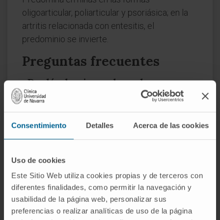
oligoarticular, poliarticular y psoriásica; en la
artritis relacionada con entesitis, el
predominio se invierte.
Preguntas frecuentes
¿De dónde viene el nombre
"artritis juvenil crónica"?
Del griego árthron ("articulación") y el sufijo -
Consentimiento
Detalles
Acerca de las cookies
itis ("inflamación"), combinados con los
adjetivos latinos juvenilis ("propio de la
juventud") y chronicus (del griego χρονικός,
Uso de cookies
"relativo al tiempo", por extensión "de larga
Este Sitio Web utiliza cookies propias y de terceros con
duración"). La EULAR lo adoptó para las artritis
diferentes finalidades, como permitir la navegación y
infantiles de más de tres meses de evolución
usabilidad de la página web, personalizar sus
sin causa conocida.
preferencias o realizar analíticas de uso de la página