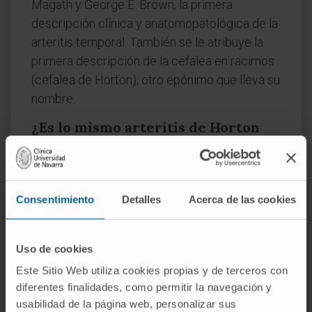
Magath y George E. Brown, la primera
descripción clínica y anatomopatológica de la
arteritis temporal. También se le atribuye la
primera descripción de la cefalea en racimos
(cefalea de Horton), otro epónimo que lleva su
nombre.
¿Es lo mismo arteritis de Horton
que arteritis de células gigantes?
Sí. Son dos nombres para la misma
enfermedad. La nomenclatura internacional
Consentimiento
Detalles
Acerca de las cookies
vigente prefiere "arteritis de células gigantes",
pero en la práctica clínica hispanohablante
ambos se usan indistintamente.
Uso de cookies
Este Sitio Web utiliza cookies propias y de terceros con
¿Y "arteritis temporal"?
diferentes finalidades, como permitir la navegación y
usabilidad de la página web, personalizar sus
Fue otro sinónimo habitual hasta la revisión de