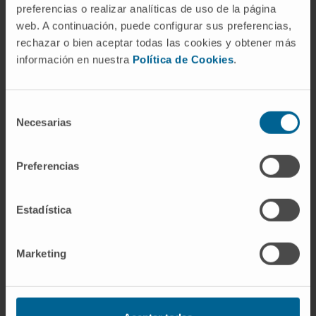
preferencias o realizar analíticas de uso de la página
Chapel Hill de 1994. Se desaconsejó porque la
web. A continuación, puede configurar sus preferencias,
arteria temporal no siempre se afecta y
rechazar o bien aceptar todas las cookies y obtener más
porque otras vasculitis pueden inflamarla. Aun
información en nuestra
Política de Cookies
.
así, sigue apareciendo en muchos textos y
fichas hospitalarias.
Selección
Referencias
Necesarias
de
consentimiento
Fundación Mayo para la Educación y la
Preferencias
Investigación Médica.
The Early History
of Giant Cell Arteritis and Polymyalgia
Rheumatica: First Descriptions to 1970
.
Estadística
Mayo Clinic Proceedings.
Biblioteca Nacional de Medicina de
Marketing
Estados Unidos.
Arteritis de células
gigantes
. MedlinePlus en español.
Real Academia Española.
Arteritis
.