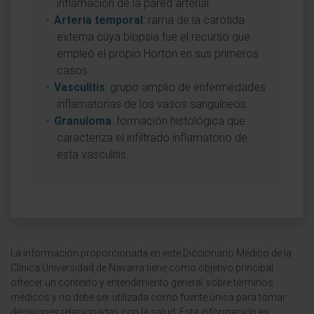
inflamación de la pared arterial.
Arteria temporal
: rama de la carótida
externa cuya biopsia fue el recurso que
empleó el propio Horton en sus primeros
casos.
Vasculitis
: grupo amplio de enfermedades
inflamatorias de los vasos sanguíneos.
Granuloma
: formación histológica que
caracteriza el infiltrado inflamatorio de
esta vasculitis.
La información proporcionada en este Diccionario Médico de la
Clínica Universidad de Navarra tiene como objetivo principal
ofrecer un contexto y entendimiento general sobre términos
médicos y no debe ser utilizada como fuente única para tomar
decisiones relacionadas con la salud. Esta información es