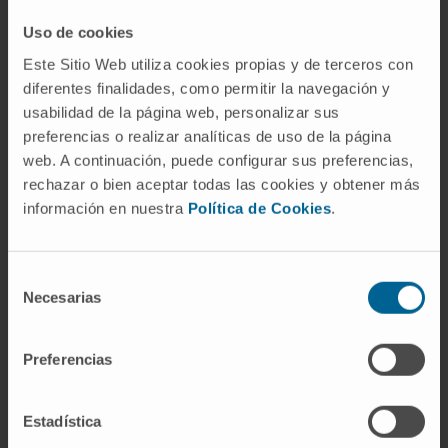
con una anastomosis terminoterminal, pero la
Uso de cookies
arteriorrafia en sentido estricto se limita al
Este Sitio Web utiliza cookies propias y de terceros con
cierre de una herida parietal sin sección
diferentes finalidades, como permitir la navegación y
completa.
usabilidad de la página web, personalizar sus
preferencias o realizar analíticas de uso de la página
¿Qué ocurre si la herida arterial es
web. A continuación, puede configurar sus preferencias,
demasiado grande para una sutura
rechazar o bien aceptar todas las cookies y obtener más
directa?
información en nuestra
Política de Cookies
.
Cuando el defecto supera aproximadamente
un tercio de la circunferencia o la pérdida de
Selección
pared es igual o superior a un centímetro, la
Necesarias
de
sutura directa produce estrechamiento del
consentimiento
vaso. En esos casos se opta por un parche (de
Preferencias
vena autóloga o de material sintético como el
PTFE), por una anastomosis terminoterminal
si los cabos pueden aproximarse sin tensión,
Estadística