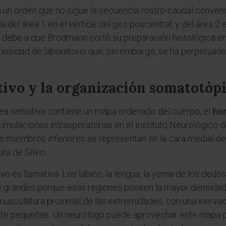
un orden que no sigue la secuencia rostro-caudal convencio
a del área 1 en el vértice del giro poscentral, y del área 2 
se debe a que Brodmann cortó su preparación histológica e
riosidad de laboratorio que, sin embargo, se ha perpetuado 
ivo y la organización somatotóp
área sensitiva contiene un mapa ordenado del cuerpo, el
ho
stimulaciones intraoperatorias en el Instituto Neurológico 
os miembros inferiores se representan en la cara medial del
ra de Silvio.
vo es llamativa. Los labios, la lengua, la yema de los dedos
 grandes porque esas regiones poseen la mayor densidad
 la musculatura proximal de las extremidades, con una iner
 pequeñas. Un neurólogo puede aprovechar este mapa para