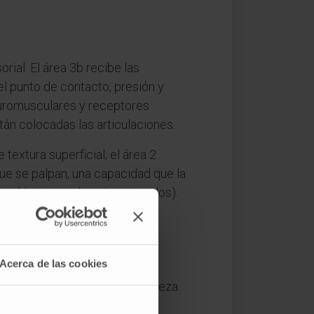
ial. El área 3b recibe las
el punto de contacto, presión y
euromusculares y receptores
stán colocadas las articulaciones.
textura superficial; el área 2
que se palpan, una capacidad que la
 el tacto con los ojos cerrados).
Acerca de las cookies
se emplea para nombrar la corteza
ual, auditiva) que procesan