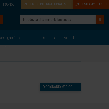
PACIENTES INTERNACIONALES
¿NECESITA AYUDA?
ESPAÑOL
vestigación y
Docencia
Actualidad
nsayos
DICCIONARIO MÉDICO