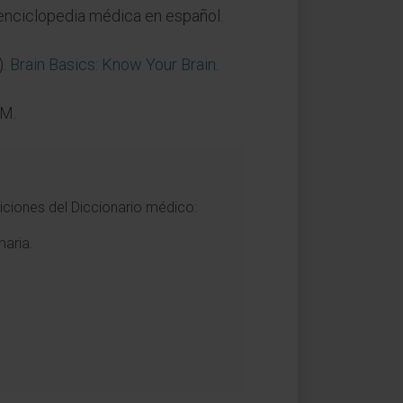
 enciclopedia médica en español.
).
Brain Basics: Know Your Brain
.
NM.
niciones del Diccionario médico:
maria.