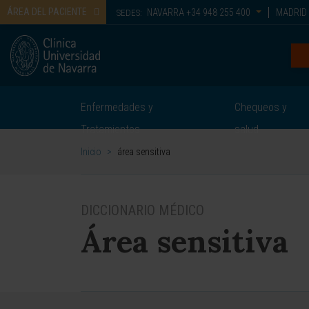
ÁREA DEL PACIENTE
NAVARRA
+34 948 255 400
MADRID
SEDES:
Enfermedades y
Chequeos y
Tratamientos
salud
Inicio
>
área sensitiva
DICCIONARIO MÉDICO
Área sensitiva