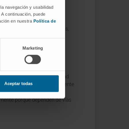
 la navegación y usabilidad
. A continuación, puede
mación en nuestra
Política de
cuerpo") y αἴσθησις (aísthēsis,
 en el giro poscentral. En la
anatomía clásica aparece con
Marketing
diccionario.
 (disminución de la sensibilidad
Aceptar todas
mbién las áreas 1 y 2, el paciente
ultad para localizar el punto
almente porque dependen de vías