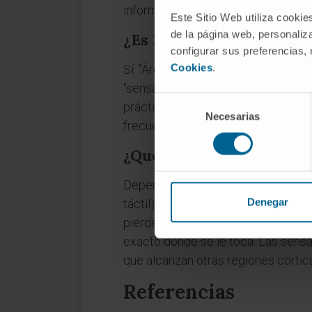
información de modalidades difere
Este Sitio Web utiliza cookie
de la página web, personaliza
¿Es lo mismo "área sensi
configurar sus preferencias,
Cookies
.
Sí. "Áreas somestésicas" es la den
"sensación"). Ambos términos design
Selección
práctica clínica se prefiere "corte
Necesarias
de
frecuencia "áreas somestésicas". 
consentimiento
¿Qué ocurre si se lesiona
Depende de la extensión. Una lesión
Denegar
táctil) en la zona corporal corresp
pierde la capacidad de reconocer ob
exacto donde se le toca. Las sens
que alcanzan otras regiones corti
Referencias