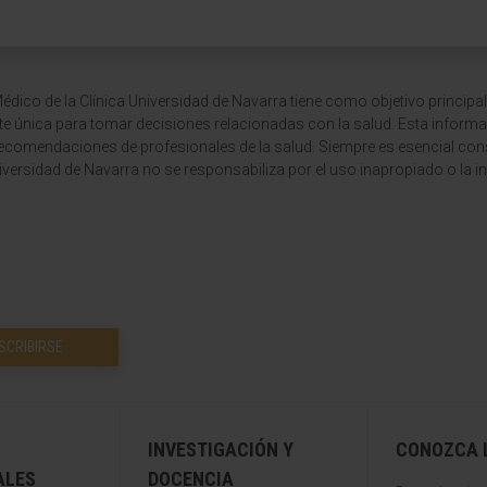
dico de la Clínica Universidad de Navarra tiene como objetivo principal
te única para tomar decisiones relacionadas con la salud. Esta informa
recomendaciones de profesionales de la salud. Siempre es esencial consu
versidad de Navarra no se responsabiliza por el uso inapropiado o la in
SCRIBIRSE
INVESTIGACIÓN Y
CONOZCA L
ALES
DOCENCIA