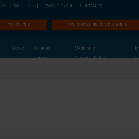
+34 91 353 19 20
TRABAJE EN CUN
INTRANET
PEDIR CITA
SEGUNDA OPINIÓN A DISTANCIA
Sedes
Quiénes
Médicos y
In
somos
Especialidades
e