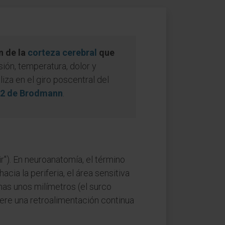
n de la
corteza cerebral
que
esión, temperatura, dolor y
iza en el giro poscentral del
y 2 de Brodmann
.
ir"). En neuroanatomía, el término
acia la periferia, el área sensitiva
nas unos milímetros (el surco
iere una retroalimentación continua