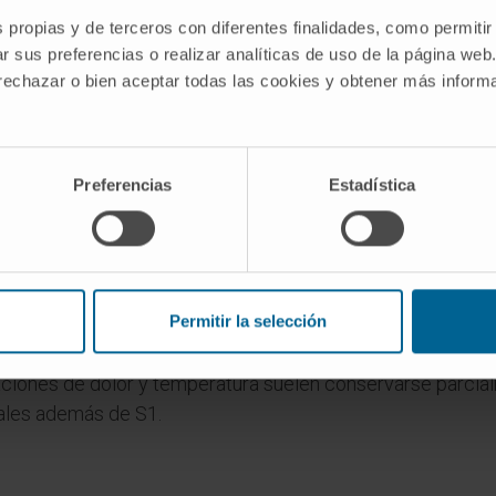
ntes.
s propias y de terceros con diferentes finalidades, como permitir
r sus preferencias o realizar analíticas de uso de la página web
tiva" que "áreas somestésicas"?
 rechazar o bien aceptar todas las cookies y obtener más infor
ominación más técnica, formada por el griego σῶμα (sōma, "
an la misma región cortical: las áreas 3, 1 y 2 de Brodmann
za somatosensorial" o "área sensitiva"; en textos de neuro
Preferencias
Estadística
Puede consultarse la entrada
áreas somestésicas
de este 
 el área sensitiva?
 circunscrita al área 3b produce hipoestesia contralateral
Permitir la selección
ondiente según el mapa somatotópico. Si la lesión abarca ta
jetos por el tacto (astereognosia) y puede presentar dific
aciones de dolor y temperatura suelen conservarse parci
cales además de S1.