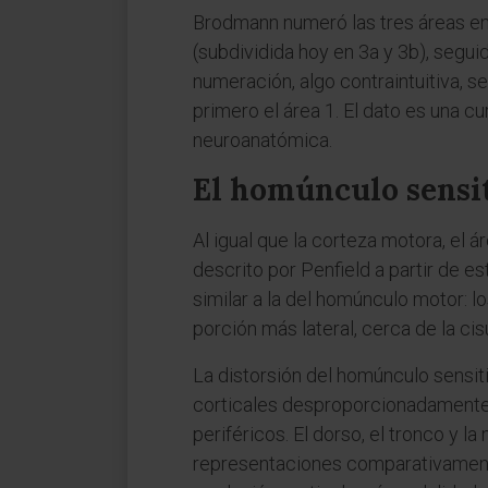
Brodmann numeró las tres áreas en 
(subdividida hoy en 3a y 3b), seguid
numeración, algo contraintuitiva, 
primero el área 1. El dato es una cu
neuroanatómica.
El homúnculo sensit
Al igual que la corteza motora, el 
descrito por Penfield a partir de e
similar a la del homúnculo motor: l
porción más lateral, cerca de la cisu
La distorsión del homúnculo sensiti
corticales desproporcionadamente
periféricos. El dorso, el tronco y
representaciones comparativamente