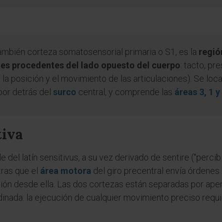
ambién corteza somatosensorial primaria o S1, es la
regió
nes procedentes del lado opuesto del cuerpo
: tacto, pr
a posición y el movimiento de las articulaciones). Se local
por detrás del
surco
central, y comprende las
áreas 3, 1 
tiva
del latín sensitivus, a su vez derivado de sentire ("percib
tras que el
área motora
del giro precentral envía órdenes h
ción desde ella. Las dos cortezas están separadas por ape
dinada: la ejecución de cualquier movimiento preciso requ