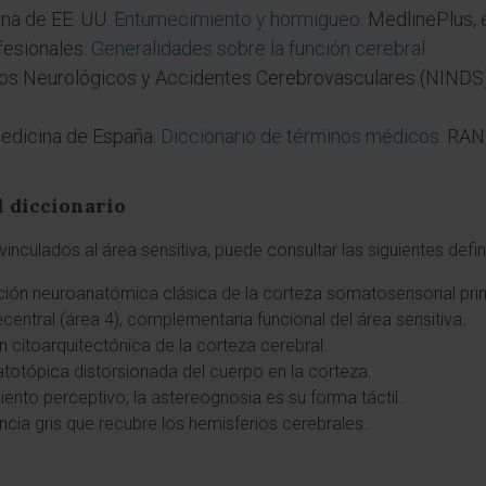
ina de EE. UU.
Entumecimiento y hormigueo
. MedlinePlus,
fesionales.
Generalidades sobre la función cerebral
.
rnos Neurológicos y Accidentes Cerebrovasculares (NINDS
edicina de España.
Diccionario de términos médicos
. RA
l diccionario
inculados al área sensitiva, puede consultar las siguientes defi
ión neuroanatómica clásica de la corteza somatosensorial pri
recentral (área 4), complementaria funcional del área sensitiva.
ón citoarquitectónica de la corteza cerebral.
totópica distorsionada del cuerpo en la corteza.
iento perceptivo; la astereognosia es su forma táctil.
ncia gris que recubre los hemisferios cerebrales.