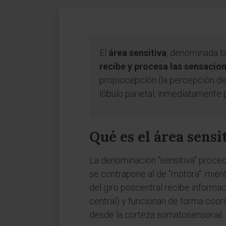
El
área sensitiva
, denominada t
recibe y procesa las sensacio
propiocepción (la percepción de l
lóbulo parietal, inmediatamente 
Qué es el área sensi
La denominación "sensitiva" procede 
se contrapone al de "motora": mien
del giro poscentral recibe informa
central) y funcionan de forma coor
desde la corteza somatosensorial.