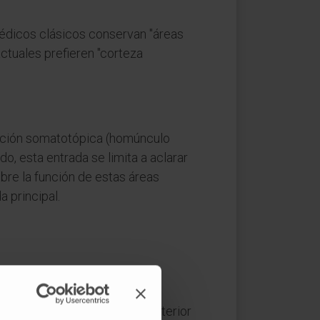
édicos clásicos conservan "áreas
actuales prefieren "corteza
ización somatotópica (homúnculo
do, esta entrada se limita a aclarar
obre la función de estas áreas
a principal.
 (aísthēsis, "sensación,
re en la superficie y en el interior