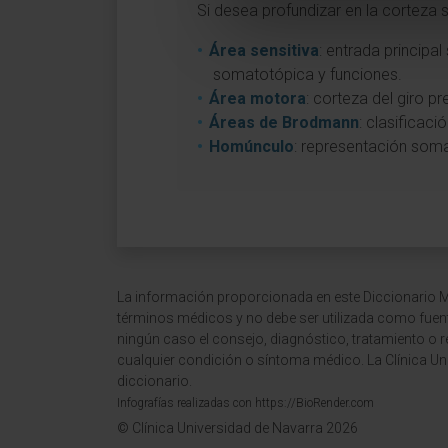
Si desea profundizar en la corteza 
Área sensitiva
: entrada principa
somatotópica y funciones.
Área motora
: corteza del giro p
Áreas de Brodmann
: clasificaci
Homúnculo
: representación soma
La información proporcionada en este Diccionario Mé
términos médicos y no debe ser utilizada como fuen
ningún caso el consejo, diagnóstico, tratamiento o 
cualquier condición o síntoma médico. La Clínica Uni
diccionario.
Infografías realizadas con https://BioRender.com
© Clínica Universidad de Navarra 2026