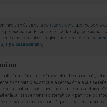
nominación clásica de la
corteza cerebral
que recibe y pro
or y propiocepción. El término procede del griego σῶμα (sō
igna exactamente la misma región que se conoce como
área
 3, 1 y 2 de Brodmann
).
rmino
analogía con "anestésico" (privación de sensación) y "cine
te sōma para precisar que la sensación a la que se refiere
os de neuroanatomía publicados hasta mediados del siglo XX, 
er la utilizan de manera sistemática. A partir de los años 
ón del calco "somatosensorial", que ha ido desplazando p