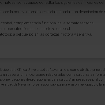
somatosensorial, puede consultar las siguientes definiciones del
l sobre la corteza somatosensorial primaria, con descripción de 
recentral, complementaria funcional de la somatosensorial.
ón citoarquitectónica de la corteza cerebral.
totópica del cuerpo en las cortezas motora y sensitiva.
dico de la Clínica Universidad de Navarra tiene como objetivo principal
te única para tomar decisiones relacionadas con la salud. Esta informa
recomendaciones de profesionales de la salud. Siempre es esencial consu
versidad de Navarra no se responsabiliza por el uso inapropiado o la in