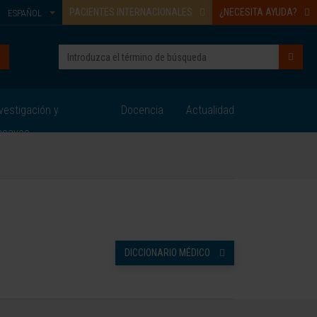
PACIENTES INTERNACIONALES
¿NECESITA AYUDA?
ESPAÑOL
vestigación y
Docencia
Actualidad
nsayos
DICCIONARIO MÉDICO