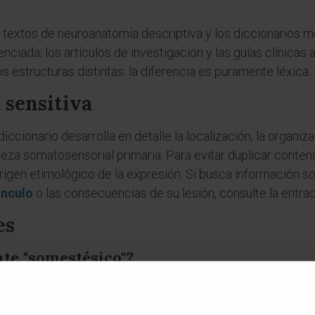
textos de neuroanatomía descriptiva y los diccionarios m
iada; los artículos de investigación y las guías clínicas 
s estructuras distintas: la diferencia es puramente léxica.
 sensitiva
iccionario desarrolla en detalle la localización, la organ
teza somatosensorial primaria. Para evitar duplicar conteni
origen etimológico de la expresión. Si busca información s
nculo
o las consecuencias de su lesión, consulte la entrad
es
te "somestésico"?
o". Se compone del griego σῶμα (sōma, "cuerpo") y αἴσθησις
a las modalidades sensoriales que informan sobre lo que ocur