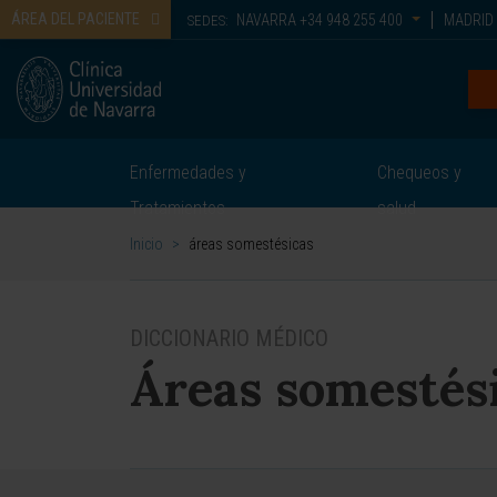
ÁREA DEL PACIENTE
NAVARRA
+34 948 255 400
MADRID
SEDES:
Enfermedades y
Chequeos y
Tratamientos
salud
Inicio
>
áreas somestésicas
DICCIONARIO MÉDICO
Áreas somestés