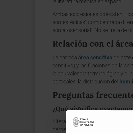
la literatura médica en español.
Ambas expresiones coexisten. Los 
somestésicas" como entrada diferenc
somatosensorial". No se trata de do
Relación con el área
La entrada
área sensitiva
de este d
sensitivo) y las funciones de la cor
la equivalencia terminológica y el 
corticales, la distribución del
homú
Preguntas frecuent
¿Qué significa exactamen
Literalmente, "sensación del cuerp
percepción"). El término se aplica 