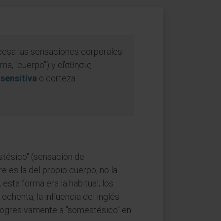
cesa las sensaciones corporales:
ma, "cuerpo") y αἴσθησις
 sensitiva
o corteza
stésico" (sensación de
 es la del propio cuerpo, no la
esta forma era la habitual; los
ochenta, la influencia del inglés
rogresivamente a "somestésico" en