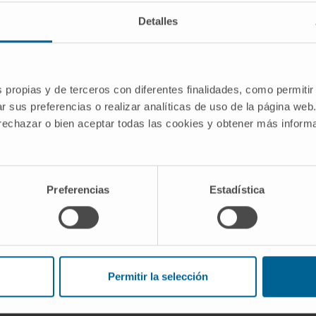
emperatura, dolor y posición articular.
Detalles
estésico" o "somatosensorial"?
latura neuroanatómica clásica en español, "somestésico" 
omatosensorial" es más frecuente porque sigue la terminolog
s propias y de terceros con diferentes finalidades, como permitir
r sus preferencias o realizar analíticas de uso de la página web
acional de Medicina recoge ambos.
 rechazar o bien aceptar todas las cookies y obtener más infor
edicina de España.
Diccionario de términos médicos
. RA
Preferencias
Estadística
ina de EE. UU.
Entumecimiento y hormigueo
. MedlinePlus,
rnos Neurológicos y Accidentes Cerebrovasculares (NINDS
ina de EE. UU.
Cerebro
. MedlinePlus, enciclopedia médica 
Permitir la selección
l diccionario