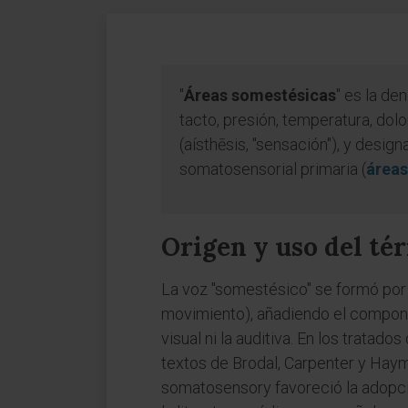
"
Áreas somestésicas
" es la de
tacto, presión, temperatura, dol
(aísthēsis, "sensación"), y des
somatosensorial primaria (
áreas
Origen y uso del té
La voz "somestésico" se formó por 
movimiento), añadiendo el componen
visual ni la auditiva. En los tratad
textos de Brodal, Carpenter y Haymak
somatosensory favoreció la adopci