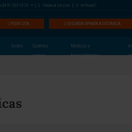
+34 91 353 19 20
TRABAJE EN CUN
INTRANET
PEDIR CITA
SEGUNDA OPINIÓN A DISTANCIA
Sedes
Quiénes
Médicos y
In
somos
Especialidades
e
icas