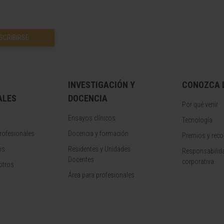
SCRIBIRSE
INVESTIGACIÓN Y
CONOZCA L
ALES
DOCENCIA
Por qué venir
Ensayos clínicos
Tecnología
rofesionales
Docencia y formación
Premios y rec
os
Residentes y Unidades
Responsabilida
Docentes
corporativa
otros
Área para profesionales