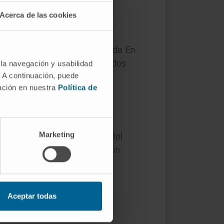
Acerca de las cookies
tiene una tradición consolidada. En
ía anglosajona. Ninguno de los dos
 la navegación y usabilidad
. A continuación, puede
mación en nuestra
Política de
NM.
Marketing
 enciclopedia médica en español.
).
Brain Basics: Know Your Brain
.
en español.
Aceptar todas