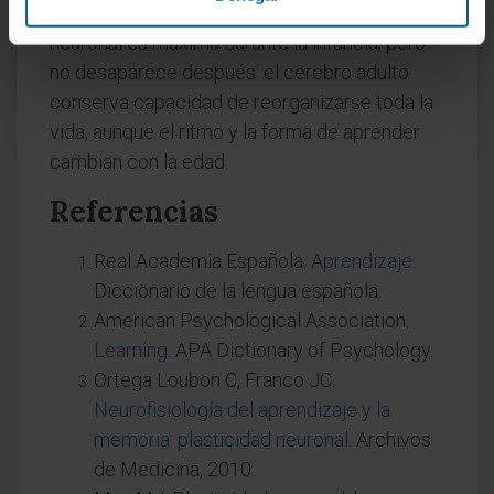
tajante como suele pensarse. La plasticidad
neuronal es máxima durante la infancia, pero
no desaparece después: el cerebro adulto
conserva capacidad de reorganizarse toda la
vida, aunque el ritmo y la forma de aprender
cambian con la edad.
Referencias
Real Academia Española.
Aprendizaje
.
Diccionario de la lengua española.
American Psychological Association.
Learning
. APA Dictionary of Psychology.
Ortega Loubon C, Franco JC.
Neurofisiología del aprendizaje y la
memoria: plasticidad neuronal
. Archivos
de Medicina, 2010.