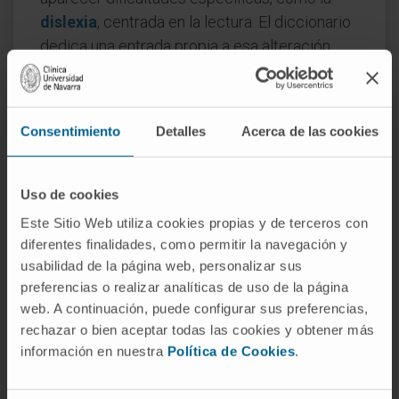
dislexia
, centrada en la lectura. El diccionario
dedica una entrada propia a esa alteración.
Preguntas frecuentes
¿De dónde viene la palabra
Consentimiento
Detalles
Acerca de las cookies
aprendizaje?
Del latín apprehendere, formado por ad-
Uso de cookies
(hacia) y prehendere (asir, agarrar). El sentido
Este Sitio Web utiliza cookies propias y de terceros con
original era casi físico: aprender era,
diferentes finalidades, como permitir la navegación y
literalmente, asir algo con la mente.
usabilidad de la página web, personalizar sus
preferencias o realizar analíticas de uso de la página
¿Es lo mismo aprendizaje que
web. A continuación, puede configurar sus preferencias,
memoria?
rechazar o bien aceptar todas las cookies y obtener más
No exactamente. El aprendizaje es el proceso
información en nuestra
Política de Cookies
.
de adquirir algo nuevo; la memoria es el
sistema que lo retiene y permite recuperarlo