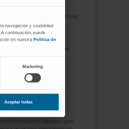
. La misma raíz está en palabras como
 la navegación y usabilidad
. A continuación, puede
mación en nuestra
Política de
onocido como el experimento del
en 1977.
Marketing
onsecuencia visible para el
nsado o castigado, el efecto
Aceptar todas
, pero el mecanismo funciona igual
erva a un cirujano experimentado,