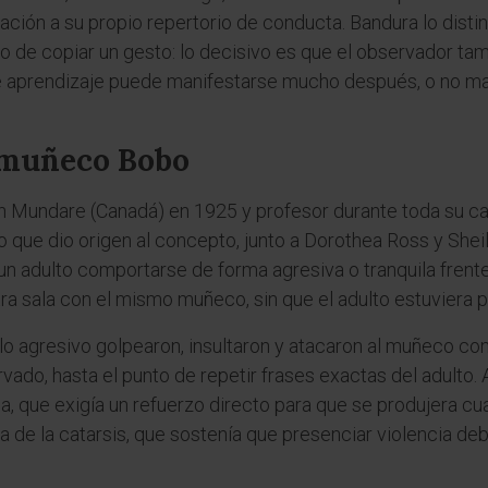
ción a su propio repertorio de conducta. Bandura lo distin
lo de copiar un gesto: lo decisivo es que el observador ta
 aprendizaje puede manifestarse mucho después, o no man
 muñeco Bobo
n Mundare (Canadá) en 1925 y profesor durante toda su ca
o que dio origen al concepto, junto a Dorothea Ross y Shei
n adulto comportarse de forma agresiva o tranquila frent
ra sala con el mismo muñeco, sin que el adulto estuviera 
lo agresivo golpearon, insultaron y atacaron al muñeco con
ado, hasta el punto de repetir frases exactas del adulto. 
, que exigía un refuerzo directo para que se produjera cu
ca de la catarsis, que sostenía que presenciar violencia de