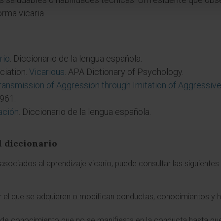
rma vicaria.
rio
. Diccionario de la lengua española.
ciation.
Vicarious
. APA Dictionary of Psychology.
ransmission of Aggression through Imitation of Aggressiv
1961.
ación
. Diccionario de la lengua española.
l diccionario
sociados al aprendizaje vicario, puede consultar las siguientes 
r el que se adquieren o modifican conductas, conocimientos y ha
n de conocimiento que no se manifiesta en la conducta hasta que