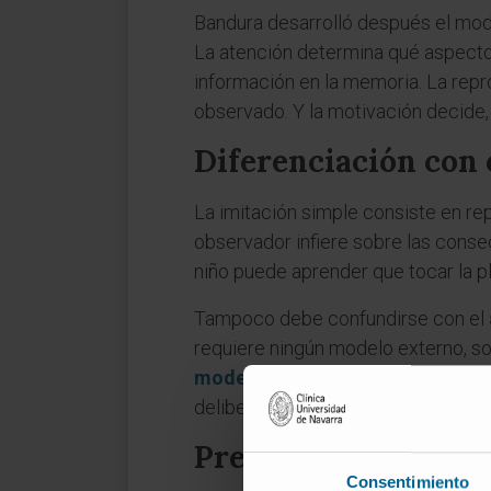
Bandura desarrolló después el model
La atención determina qué aspectos
información en la memoria. La repr
observado. Y la motivación decide,
Diferenciación con 
La imitación simple consiste en rep
observador infiere sobre las conse
niño puede aprender que tocar la p
Tampoco debe confundirse con el
requiere ningún modelo externo, sol
modelado
: mientras el aprendizaj
deliberadamente ese mismo mecani
Preguntas frecuent
Consentimiento