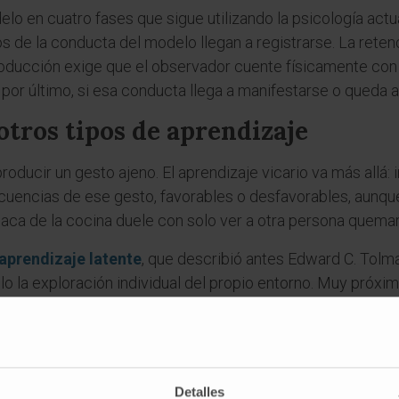
o en cuatro fases que sigue utilizando la psicología actua
 de la conducta del modelo llegan a registrarse. La rete
oducción exige que el observador cuente físicamente con 
 por último, si esa conducta llega a manifestarse o queda 
otros tipos de aprendizaje
roducir un gesto ajeno. El aprendizaje vicario va más allá: 
cuencias de ese gesto, favorables o desfavorables, aunque
laca de la cocina duele con solo ver a otra persona quemar
aprendizaje latente
, que describió antes Edward C. Tolma
o la exploración individual del propio entorno. Muy próxim
e vicario describe un fenómeno espontáneo y cotidiano, el 
smo con fines terapéuticos o educativos.
es
Detalles