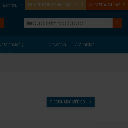
PACIENTES INTERNACIONALES
¿NECESITA AYUDA?
ESPAÑOL
vestigación y
Docencia
Actualidad
nsayos
DICCIONARIO MÉDICO