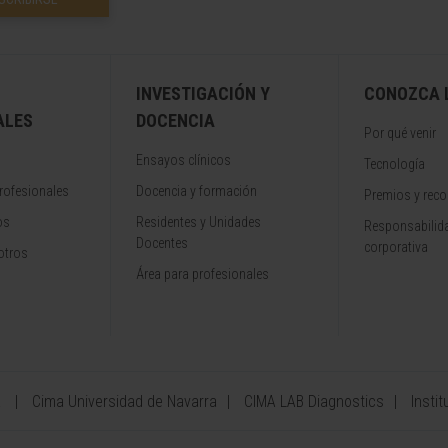
INVESTIGACIÓN Y
CONOZCA L
ALES
DOCENCIA
Por qué venir
Ensayos clínicos
Tecnología
rofesionales
Docencia y formación
Premios y rec
os
Residentes y Unidades
Responsabilida
Docentes
corporativa
otros
Área para profesionales
a
Cima Universidad de Navarra
CIMA LAB Diagnostics
Instit