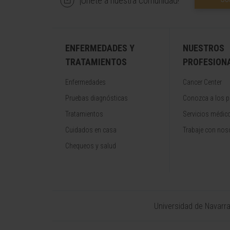
¡Únete a nuestra comunidad!
ENFERMEDADES Y
NUESTROS
TRATAMIENTOS
PROFESION
Enfermedades
Cancer Center
Pruebas diagnósticas
Conozca a los p
Tratamientos
Servicios médic
Cuidados en casa
Trabaje con nos
Chequeos y salud
Universidad de Navarr