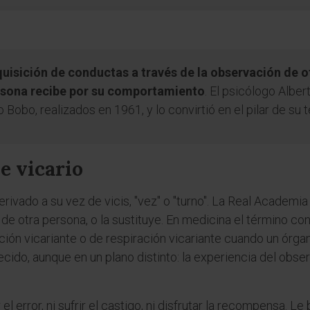
quisición de conductas a través de la observación de o
rsona recibe por su comportamiento
. El psicólogo Alber
bo, realizados en 1961, y lo convirtió en el pilar de su te
e vicario
derivado a su vez de vicis, "vez" o "turno". La Real Academ
 de otra persona, o la sustituye. En medicina el término co
ción vicariante o de respiración vicariante cuando un órgan
ecido, aunque en un plano distinto: la experiencia del obse
 error, ni sufrir el castigo, ni disfrutar la recompensa. Le 