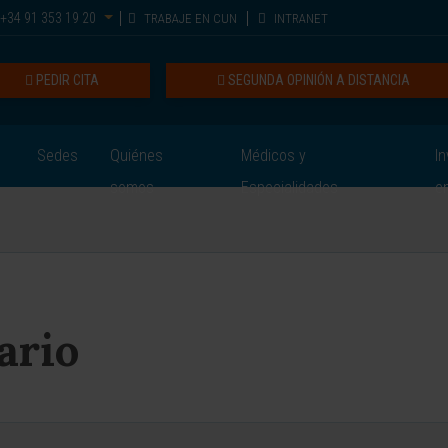
+34 91 353 19 20
TRABAJE EN CUN
INTRANET
PEDIR CITA
SEGUNDA OPINIÓN A DISTANCIA
Sedes
Quiénes
Médicos y
In
somos
Especialidades
e
ario