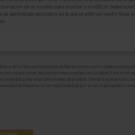
la observación de un modelo para enseñar o modificar deliberad
a de aprendizaje asociativo en la que un estímulo neutro llega 
ulo.
dico de la Clínica Universidad de Navarra tiene como objetivo principal
te única para tomar decisiones relacionadas con la salud. Esta informa
recomendaciones de profesionales de la salud. Siempre es esencial consu
versidad de Navarra no se responsabiliza por el uso inapropiado o la in
SCRIBIRSE