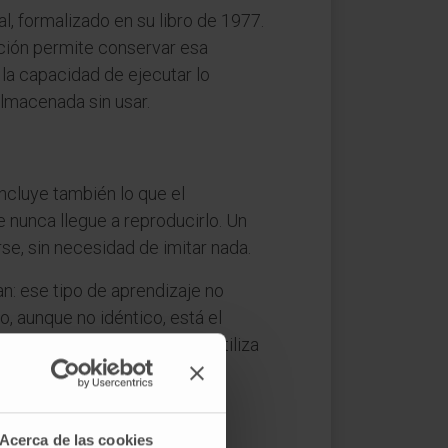
l, formalizado en su libro de 1977.
nción permite conservar esa
la capacidad de ejecutar lo
almacenada sin usar.
incluye también lo que el
 nunca llegue a reproducirlo. Un
se, sin necesidad de imitar nada.
n: ese tipo de aprendizaje no
o, aunque no idéntico, está el
modelado es la técnica que utiliza
Acerca de las cookies