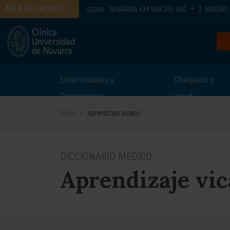
ÁREA DEL PACIENTE
NAVARRA
+34 948 255 400
MADRID
SEDES:
Enfermedades y
Chequeos y
Tratamientos
salud
Inicio
>
aprendizaje vicario
DICCIONARIO MÉDICO
Aprendizaje vic