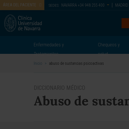
ÁREA DEL PACIENTE
NAVARRA
+34 948 255 400
MADRID
SEDES:
Enfermedades y
Chequeos y
Tratamientos
salud
Inicio
>
abuso de sustancias psicoactivas
DICCIONARIO MÉDICO
Abuso de sustan