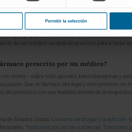
ica, donde los cuadros forman un continuo.
vo"?
Permitir la selección
stema nervioso central y modifica funciones como la percep
 del griego ψυχή ("mente") y del latín
actīvus
("que actúa"
os de uso médico: un opiáceo prescrito para el dolor es p
fármaco prescrito por un médico?
s con receta —sobre todo opioides, benzodiacepinas y est
os países. Que un fármaco sea legal y esté prescrito no 
 del previsto o con una finalidad distinta de la terapéutica
ina de Estados Unidos.
Consumo de drogas y la adicción. 
fesionales.
Trastornos por uso de sustancias. Trastornos p