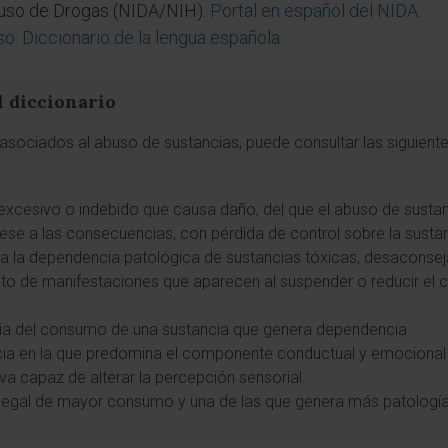
Abuso de Drogas (NIDA/NIH).
Portal en español del NIDA
.
o. Diccionario de la lengua española
.
l diccionario
sociados al abuso de sustancias, puede consultar las siguientes
excesivo o indebido que causa daño, del que el abuso de sustan
se a las consecuencias, con pérdida de control sobre la sustan
ara la dependencia patológica de sustancias tóxicas, desaconse
nto de manifestaciones que aparecen al suspender o reducir el
taria del consumo de una sustancia que genera dependencia.
ia en la que predomina el componente conductual y emocional s
iva capaz de alterar la percepción sensorial.
a legal de mayor consumo y una de las que genera más patologí