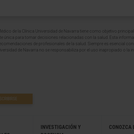
dico de la Clínica Universidad de Navarra tiene como objetivo principal
te única para tomar decisiones relacionadas con la salud. Esta informa
recomendaciones de profesionales de la salud. Siempre es esencial consu
versidad de Navarra no se responsabiliza por el uso inapropiado o la in
SCRIBIRSE
INVESTIGACIÓN Y
CONOZCA L