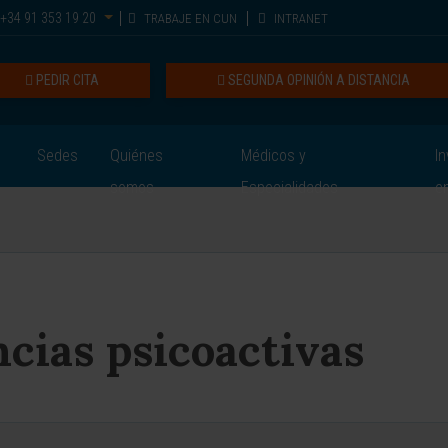
+34 91 353 19 20
TRABAJE EN CUN
INTRANET
PEDIR CITA
SEGUNDA OPINIÓN A DISTANCIA
Sedes
Quiénes
Médicos y
In
somos
Especialidades
e
cias psicoactivas