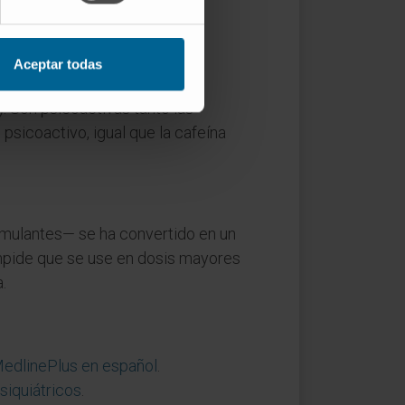
Aceptar todas
ción, el ánimo o el
). Son psicoactivas tanto las
sicoactivo, igual que la cafeína
imulantes— se ha convertido en un
impide que se use en dosis mayores
.
MedlinePlus en español
.
siquiátricos
.