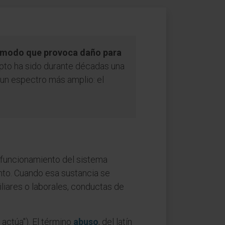
n modo que provoca daño para
epto ha sido durante décadas una
e un espectro más amplio: el
l funcionamiento del sistema
to. Cuando esa sustancia se
iares o laborales, conductas de
 actúa"). El término
abuso
, del latín