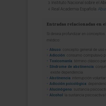
Instituto Nacional sobre el 
Real Academia Española.
Abus
Entradas relacionadas en e
Si desea profundizar en conceptos a
médico:
Abuso
: concepto general de uso 
Adicción
: consumo compulsivo pe
Toxicomanía
: término clásico p
Síndrome de abstinencia
: conju
existe dependencia.
Abstinencia
: interrupción volun
Adicción psicológica
: dependenc
Alucinógeno
: sustancia psicoact
Alcohol
: la sustancia psicoactiv