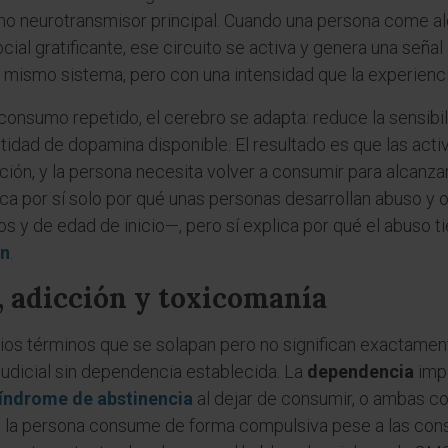
como neurotransmisor principal. Cuando una persona come a
cial gratificante, ese circuito se activa y genera una señal
 mismo sistema, pero con una intensidad que la experiencia
consumo repetido, el cerebro se adapta: reduce la sensibi
idad de dopamina disponible. El resultado es que las acti
ción, y la persona necesita volver a consumir para alcanza
a por sí solo por qué unas personas desarrollan abuso y o
s y de edad de inicio—, pero sí explica por qué el abuso t
ón
.
 adicción y toxicomanía
ios términos que se solapan pero no significan exactamen
udicial sin dependencia establecida. La
dependencia
impl
índrome de abstinencia
al dejar de consumir, o ambas c
 la persona consume de forma compulsiva pese a las con