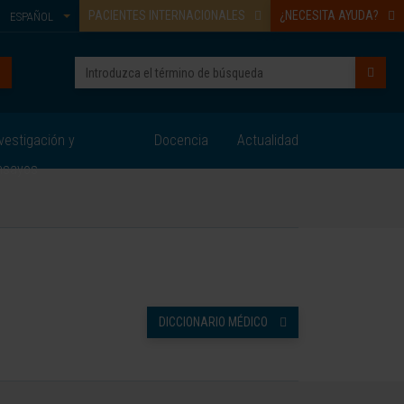
PACIENTES INTERNACIONALES
¿NECESITA AYUDA?
ESPAÑOL
vestigación y
Docencia
Actualidad
nsayos
DICCIONARIO MÉDICO