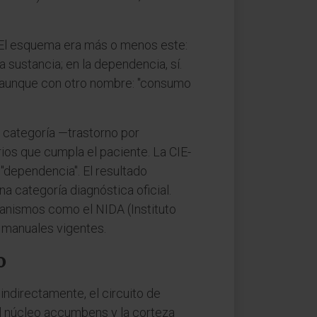
 El esquema era más o menos este:
 sustancia; en la dependencia, sí.
a, aunque con otro nombre: "consumo
 categoría —trastorno por
os que cumpla el paciente. La CIE-
"dependencia". El resultado
a categoría diagnóstica oficial.
rganismos como el NIDA (Instituto
 manuales vigentes.
o
indirectamente, el circuito de
l núcleo accumbens y la corteza