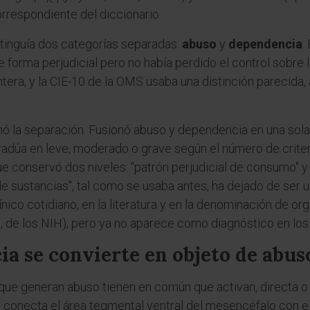
correspondiente del diccionario.
istinguía dos categorías separadas:
abuso
y
dependencia
.
 forma perjudicial pero no había perdido el control sobre la
tera, y la CIE-10 de la OMS usaba una distinción parecid
nó la separación. Fusionó abuso y dependencia en una sola
dúa en leve, moderado o grave según el número de criteri
e conservó dos niveles: "patrón perjudicial de consumo" y 
e sustancias", tal como se usaba antes, ha dejado de ser un
línico cotidiano, en la literatura y en la denominación de o
, de los NIH), pero ya no aparece como diagnóstico en los
ia se convierte en objeto de abus
que generan abuso tienen en común que activan, directa o 
o conecta el área tegmental ventral del mesencéfalo con e