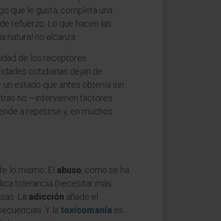
lgo que le gusta, completa una
 de refuerzo. Lo que hacen las
 natural no alcanza.
lidad de los receptores
vidades cotidianas dejan de
r un estado que antes obtenía sin
tras no —intervienen factores
iende a repetirse y, en muchos
te lo mismo. El
abuso
, como se ha
ica tolerancia (necesitar más
osas. La
adicción
añade el
secuencias. Y la
toxicomanía
es