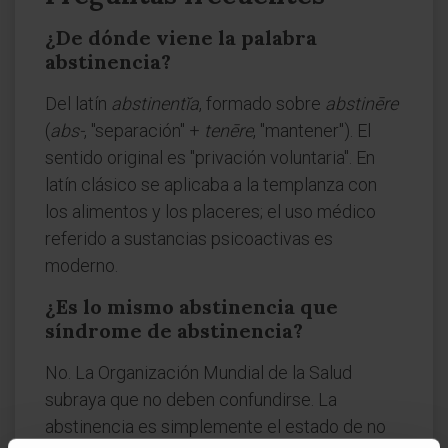
¿De dónde viene la palabra
abstinencia?
Del latín
abstinentĭa
, formado sobre
abstinēre
(
abs-
, "separación" +
tenēre
, "mantener"). El
sentido original es "privación voluntaria". En
latín clásico se aplicaba a la templanza con
los alimentos y los placeres; el uso médico
referido a sustancias psicoactivas es
moderno.
¿Es lo mismo abstinencia que
síndrome de abstinencia?
No. La Organización Mundial de la Salud
subraya que no deben confundirse. La
abstinencia es simplemente el estado de no