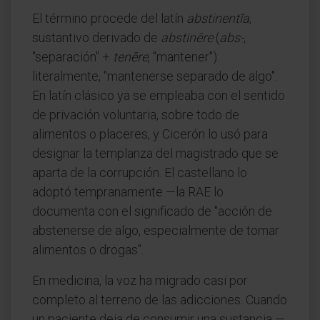
El término procede del latín
abstinentĭa
,
sustantivo derivado de
abstinēre
(
abs-
,
"separación" +
tenēre
, "mantener"):
literalmente, "mantenerse separado de algo".
En latín clásico ya se empleaba con el sentido
de privación voluntaria, sobre todo de
alimentos o placeres, y Cicerón lo usó para
designar la templanza del magistrado que se
aparta de la corrupción. El castellano lo
adoptó tempranamente —la RAE lo
documenta con el significado de "acción de
abstenerse de algo, especialmente de tomar
alimentos o drogas".
En medicina, la voz ha migrado casi por
completo al terreno de las adicciones. Cuando
un paciente deja de consumir una sustancia —