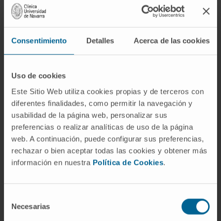
consumo; el
síndrome de abstinencia
es el
conjunto de manifestaciones físicas y
psicológicas que pueden aparecer cuando un
Consentimiento
Detalles
Acerca de las cookies
organismo que ha desarrollado dependencia
deja de recibir la sustancia. Puede haber
abstinencia sin síndrome —si no existe
Uso de cookies
dependencia física— y puede haber síndrome
Este Sitio Web utiliza cookies propias y de terceros con
sin que la abstinencia haya sido voluntaria.
diferentes finalidades, como permitir la navegación y
¿La abstinencia es siempre el
usabilidad de la página web, personalizar sus
objetivo en el abordaje de las
preferencias o realizar analíticas de uso de la página
adicciones?
web. A continuación, puede configurar sus preferencias,
rechazar o bien aceptar todas las cookies y obtener más
Depende del marco terapéutico. Durante
información en nuestra
Política de Cookies
.
décadas se consideró la abstinencia total
como la única meta válida, pero los enfoques
Selección
de reducción de daños contemplan también la
Necesarias
de
disminución controlada del consumo como
consentimiento