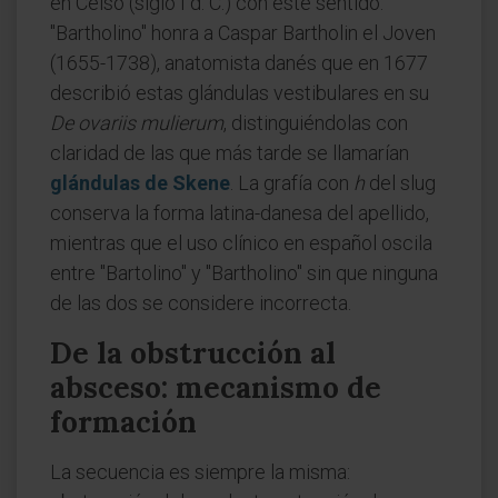
en Celso (siglo I d. C.) con este sentido.
"Bartholino" honra a Caspar Bartholin el Joven
(1655-1738), anatomista danés que en 1677
describió estas glándulas vestibulares en su
De ovariis mulierum
, distinguiéndolas con
claridad de las que más tarde se llamarían
glándulas de Skene
. La grafía con
h
del slug
conserva la forma latina-danesa del apellido,
mientras que el uso clínico en español oscila
entre "Bartolino" y "Bartholino" sin que ninguna
de las dos se considere incorrecta.
De la obstrucción al
absceso: mecanismo de
formación
La secuencia es siempre la misma: