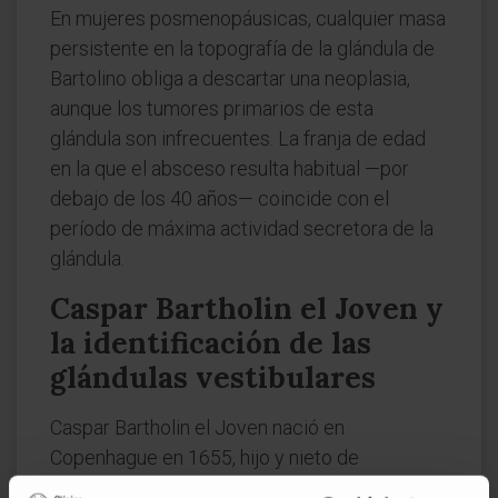
En mujeres posmenopáusicas, cualquier masa
persistente en la topografía de la glándula de
Bartolino obliga a descartar una neoplasia,
aunque los tumores primarios de esta
glándula son infrecuentes. La franja de edad
en la que el absceso resulta habitual —por
debajo de los 40 años— coincide con el
período de máxima actividad secretora de la
glándula.
Caspar Bartholin el Joven y
la identificación de las
glándulas vestibulares
Caspar Bartholin el Joven nació en
Copenhague en 1655, hijo y nieto de
anatomistas célebres —su abuelo, Caspar