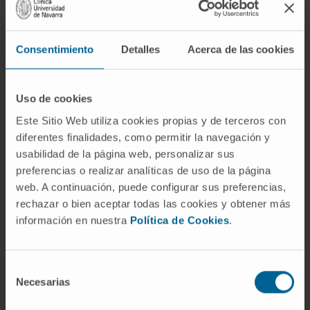
Bartholin el Viejo, describió el conducto
sublingual que también lleva el nombre de la
familia—. En 1677, con apenas veintidós años,
Consentimiento
Detalles
Acerca de las cookies
publicó la primera descripción detallada de
las glándulas vestibulares mayores,
Uso de cookies
localizándolas con precisión en el espesor de
Este Sitio Web utiliza cookies propias y de terceros con
los labios mayores y diferenciándolas de las
diferentes finalidades, como permitir la navegación y
glándulas parauretrales. Su obra era breve
usabilidad de la página web, personalizar sus
pero precisa, y bastó para que la
preferencias o realizar analíticas de uso de la página
nomenclatura anatómica perpetuara su
web. A continuación, puede configurar sus preferencias,
nombre. La homología masculina de las
rechazar o bien aceptar todas las cookies y obtener más
glándulas de Bartolino son las
glándulas
información en nuestra
Política de Cookies
.
bulbouretrales
o de Cowper, descritas casi al
mismo tiempo por el cirujano inglés William
Selección
Cowper.
Necesarias
de
Preguntas frecuentes
consentimiento