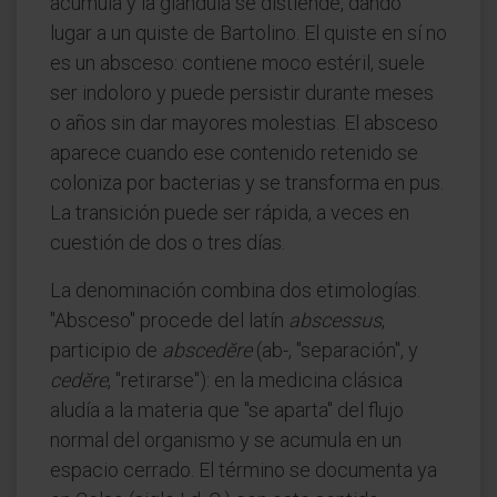
acumula y la glándula se distiende, dando
lugar a un quiste de Bartolino. El quiste en sí no
es un absceso: contiene moco estéril, suele
ser indoloro y puede persistir durante meses
o años sin dar mayores molestias. El absceso
aparece cuando ese contenido retenido se
coloniza por bacterias y se transforma en pus.
La transición puede ser rápida, a veces en
cuestión de dos o tres días.
La denominación combina dos etimologías.
"Absceso" procede del latín
abscessus
,
participio de
abscedĕre
(ab-, "separación", y
cedĕre
, "retirarse"): en la medicina clásica
aludía a la materia que "se aparta" del flujo
normal del organismo y se acumula en un
espacio cerrado. El término se documenta ya