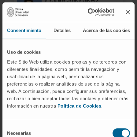
Dra. María Casado Salcedo
Ver Curriculum
Especialista
Departamento de Anestesia y Cuidados
Intensivos
Consentimiento
Detalles
Acerca de las cookies
Sede Madrid
Dra. Gemma Echarri González
Uso de cookies
Ver Curriculum
Este Sitio Web utiliza cookies propias y de terceros con
Especialista
Departamento de Anestesia y Cuidados
diferentes finalidades, como permitir la navegación y
Intensivos
usabilidad de la página web, personalizar sus
Sede Pamplona
preferencias o realizar analíticas de uso de la página
web. A continuación, puede configurar sus preferencias,
rechazar o bien aceptar todas las cookies y obtener más
Dra. María José Fernández Bernal
información en nuestra
Política de Cookies
.
Ver Curriculum
Especialista
Departamento de Anestesia y Cuidados
Intensivos
Selección
Sede Madrid
Necesarias
de