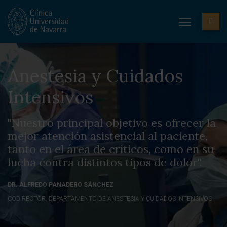
Anestesia y Cuidados
Intensivos
"Nuestro principal objetivo es ofrecer la
mejor atención asistencial al paciente,
tanto en el área de críticos, como en su
lucha contra distintos tipos de dolor".
DR. ALFREDO PANADERO SÁNCHEZ
CODIRECTOR. DEPARTAMENTO DE ANESTESIA Y CUIDADOS INTENSIVOS