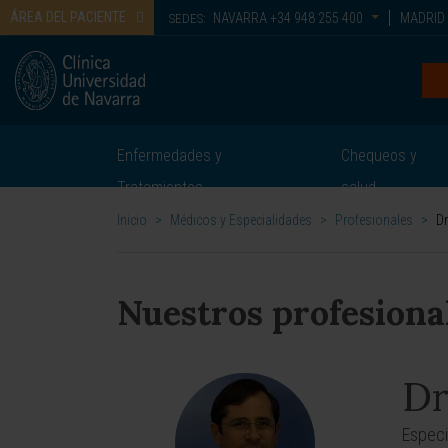
ÁREA DEL PACIENTE
NAVARRA
+34 948 255 400
MADRID
SEDES:
Enfermedades y
Chequeos y
Tratamientos
salud
Inicio
>
Médicos y Especialidades
>
Profesionales
>
Dr
Nuestros profesiona
Dr
Especi