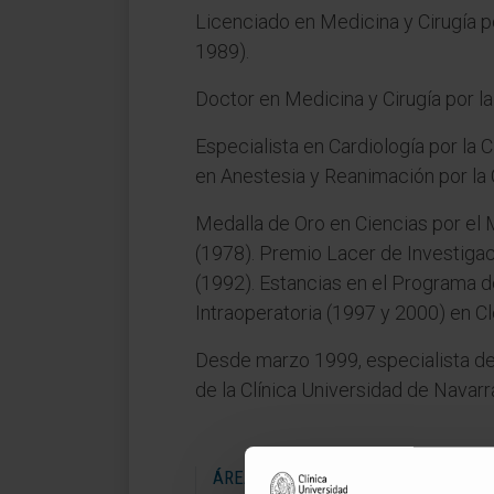
Licenciado en Medicina y Cirugía p
1989).
Doctor en Medicina y Cirugía por l
Especialista en Cardiología por la 
en Anestesia y Reanimación por la 
Medalla de Oro en Ciencias por el 
(1978). Premio Lacer de Investigac
(1992). Estancias en el Programa d
Intraoperatoria (1997 y 2000) en Cl
Desde marzo 1999, especialista d
de la Clínica Universidad de Navarr
ÁREAS DE INVESTIGACIÓN