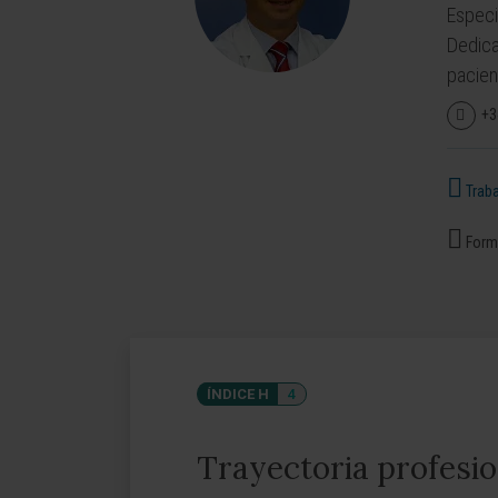
Especi
Dedica
pacien
+3
Traba
Forma
ÍNDICE H
4
Trayectoria profesio