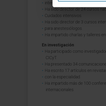
intensivos”.
Ha sido director de 24 cursos na
Cuidados intensivos.
Ha sido director de 3 cursos inte
para anestesiólogos.
Ha impartido charlas y talleres e
En investigación
Ha participado como investigador
CICyT.
Ha presentado 34 comunicaciones
Ha escrito 17 artículos en revista
con la especialidad.
Ha impartido más de 100 confere
internacionales.