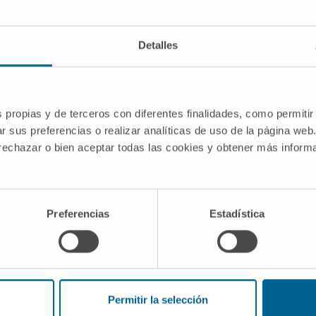
Sus principales áreas de interés son:
Detalles
Anestesia cardiovascular.
s
Ecocardiografía intraoperatoria.
Cardioprotección en anestesia no
cardiaca.
s propias y de terceros con diferentes finalidades, como permitir
r sus preferencias o realizar analíticas de uso de la página web
 rechazar o bien aceptar todas las cookies y obtener más infor
Preferencias
Estadística
e Medicina de la Universidad de Navarra.
Permitir la selección
atura “Ecografía en anestesia y cuidados