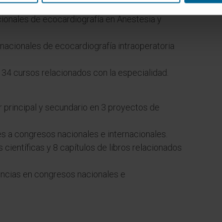
cionales de ecocardiografía en Anestesia y
rnacionales de ecocardiografía intraoperatoria
n 34 cursos relacionados con la especialidad.
 principal y secundario en 3 proyectos de
 a congresos nacionales e internacionales.
s científicas y 8 capítulos de libros relacionados
ncias en congresos nacionales e