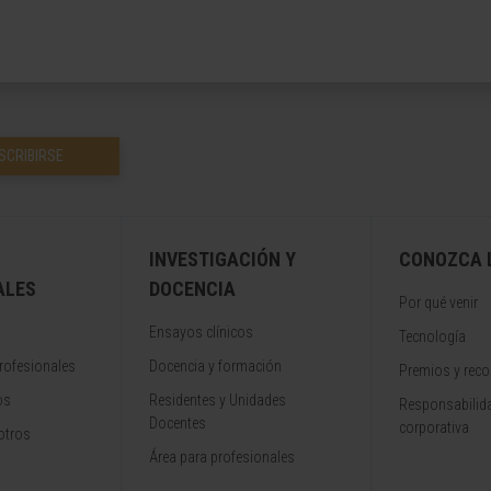
SCRIBIRSE
INVESTIGACIÓN Y
CONOZCA L
ALES
DOCENCIA
Por qué venir
Ensayos clínicos
Tecnología
rofesionales
Docencia y formación
Premios y rec
os
Residentes y Unidades
Responsabilida
Docentes
corporativa
otros
Área para profesionales