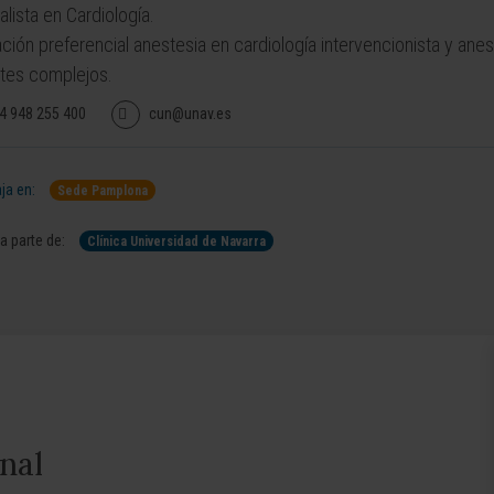
alista en Cardiología.
ción preferencial anestesia en cardiología intervencionista y anes
tes complejos.
4 948 255 400
cun@unav.es
ja en:
Sede Pamplona
 parte de:
Clínica Universidad de Navarra
nal