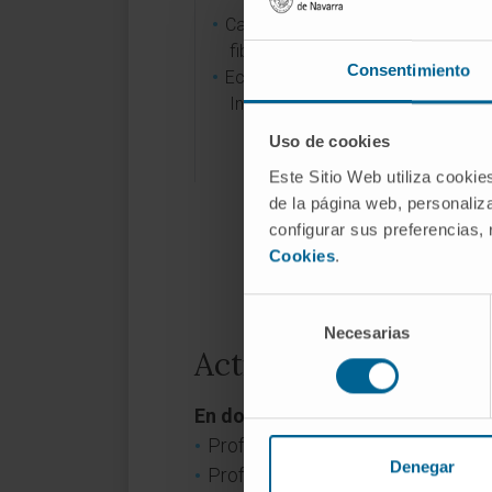
Cardiopatía isquémica. Potencial
fibrinolítico.
Consentimiento
Ecografía en Anestesia y Cuidado
Intensivos.
Uso de cookies
Este Sitio Web utiliza cookie
de la página web, personaliza
configurar sus preferencias,
Cookies
.
Selección
Necesarias
de
Actividad
consentimiento
En docencia
Profesor adjunto de la Facultad d
Denegar
Profesor responsable de la asign