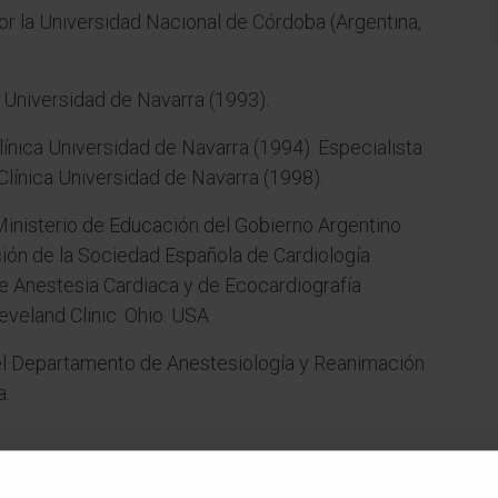
or la Universidad Nacional de Córdoba (Argentina,
a Universidad de Navarra (1993).
Clínica Universidad de Navarra (1994). Especialista
Clínica Universidad de Navarra (1998).
Ministerio de Educación del Gobierno Argentino
ión de la Sociedad Española de Cardiología
e Anestesia Cardiaca y de Ecocardiografía
eveland Clinic. Ohio. USA
el Departamento de Anestesiología y Reanimación
a.
ÁREAS DE INTERÉS