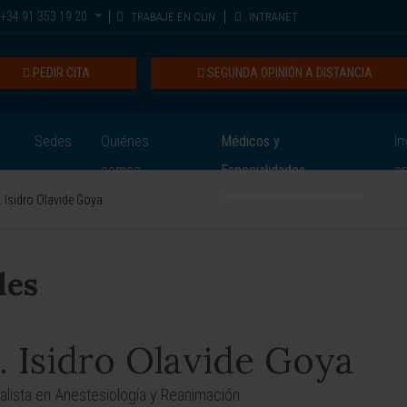
+34 91 353 19 20
TRABAJE EN CUN
INTRANET
PEDIR CITA
SEGUNDA OPINIÓN A DISTANCIA
Sedes
Quiénes
Médicos y
In
somos
Especialidades
e
. Isidro Olavide Goya
les
. Isidro Olavide Goya
alista en Anestesiología y Reanimación.