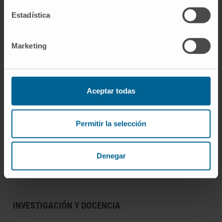
Enfermedades
Estadística
Pruebas diagnósticas
Tratamientos
Marketing
Cuidados en casa
Chequeos y salud
Aceptar todas
NUESTROS PROFESIONALES
Permitir la selección
Cancer Center
Conozca a los profesionales
Servicios médicos
Denegar
Trabaje con nosotros
INVESTIGACIÓN Y DOCENCIA