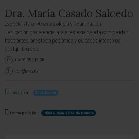
Dra. María Casado Salcedo
Especialista en Anestesiología y Reanimación.
Dedicación preferencial a la anestesia de alta complejidad:
trasplantes, anestesia pediátrica y cuidados intensivos
postquirúrgicos.
+34 91 353 19 20
cun@unav.es
Trabaja en:
Sede Madrid
Forma parte de:
Clínica Universidad de Navarra