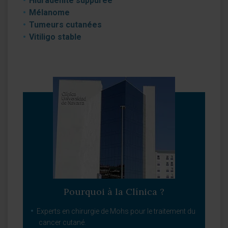
Hidradénite suppurée
Mélanome
Tumeurs cutanées
Vitiligo stable
Pourquoi à la Clínica ?
Experts en chirurgie de Mohs pour le traitement du
cancer cutané.