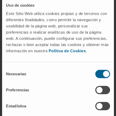
Uso de cookies
enseigne des techniques de gestion et de
contrôle de l’anxiété et l’on met en place un
Este Sitio Web utiliza cookies propias y de terceros con
diferentes finalidades, como permitir la navegación y
programme d’exposition progressive aux
usabilidad de la página web, personalizar sus
situations redoutées.
preferencias o realizar analíticas de uso de la página
Si les traitements dermatologiques et
web. A continuación, puede configurar sus preferencias,
rechazar o bien aceptar todas las cookies y obtener más
psychologiques n’apportent pas les résultats
información en nuestra
Política de Cookies
.
souhaités, une prise en charge psychiatrique
avec traitement psychopharmacologique est
envisagée et, dans les cas les plus sévères où
Selección
le traitement psychiatrique n’est pas non plus
Necesarias
de
satisfaisant, la possibilité d’un traitement
consentimiento
chirurgical est étudiée.
Preferencias
Estadística
DEMANDEZ DES INFORMATIONS SUR CE TRAITEMENT