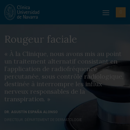
Rougeur faciale
« À la Clinique, nous avons mis au point
un traitement alternatif consistant en
l’application de radiofréquence
percutanée, sous contrôle radiologique,
destinée à interrompre les influx
nerveux responsables de la
transpiration. »
DR. AGUSTÍN ESPAÑA ALONSO
DIRECTEUR. DÉPARTEMENT DE DERMATOLOGIE