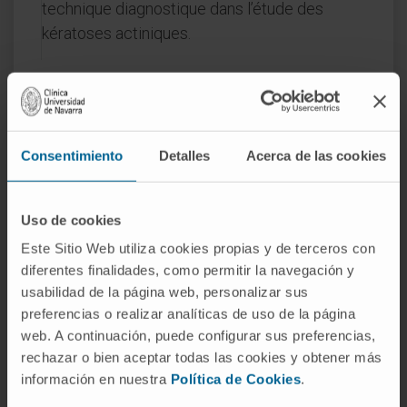
technique diagnostique dans l’étude des
kératoses actiniques.
DOMAINES D'INTÉRÊT
Dermatoscopie et lésions pigmentées.
Consentimiento
Detalles
Acerca de las cookies
Traitements au laser.
Pathologie unguéale.
Pathologie vulvaire.
Uso de cookies
Dermatologie esthétique.
Este Sitio Web utiliza cookies propias y de terceros con
diferentes finalidades, como permitir la navegación y
usabilidad de la página web, personalizar sus
preferencias o realizar analíticas de uso de la página
web. A continuación, puede configurar sus preferencias,
rechazar o bien aceptar todas las cookies y obtener más
Activité
información en nuestra
Política de Cookies
.