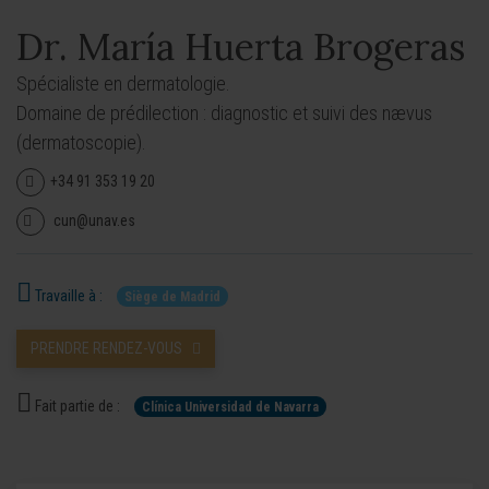
Dr. María Huerta Brogeras
Spécialiste en dermatologie.
Domaine de prédilection : diagnostic et suivi des nævus
(dermatoscopie).
+34 91 353 19 20
cun@unav.es
Travaille à :
Siège de Madrid
PRENDRE RENDEZ-VOUS
Fait partie de :
Clínica Universidad de Navarra