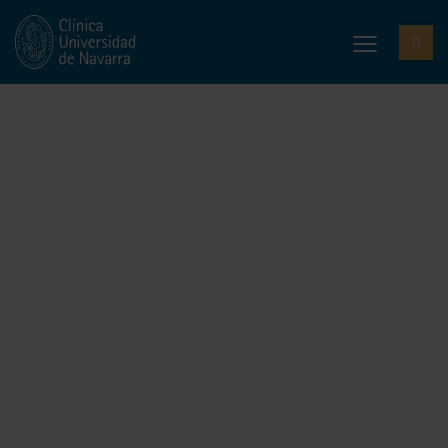
Imagerie par résonance
magnétique (IRM)
« Il est possible d’obtenir des images de
haute qualité et d’observer les
altérations du corps sans utiliser de
rayons X. Il n’existe aucun effet nocif
pour l’organisme. »
DR. ISABEL VIVAS PÉREZ
SPÉCIALISTE. SERVICE DE RADIOLOGIE