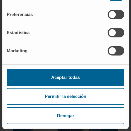
consentimiento
gestion pour une meilleure capacité
diagnostique.
Preferencias
Organisés en aires spécialisées
Estadística
Aire du cou et du thorax
Aire de l’abdomen
Marketing
Aire de l’appareil musculo-squelettique
Aire de neuroradiologie
Aire du sein
Aire de radiologie interventionnelle
Aceptar todas
Permitir la selección
Denegar