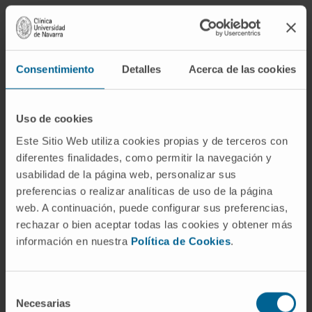
Le Service de Radiologie
de la Clínica Universidad de
Navarra
Consentimiento
Detalles
Acerca de las cookies
Uso de cookies
Nous disposons de la technologie la plus
Este Sitio Web utiliza cookies propias y de terceros con
avancéee pour réaliser des examens
diferentes finalidades, como permitir la navegación y
diagnostiques radiologiques : PET-TAC (le
usabilidad de la página web, personalizar sus
premier équipement de ce type installé en
preferencias o realizar analíticas de uso de la página
Espagne), résonances magnétiques de 1,5 et
web. A continuación, puede configurar sus preferencias,
3 teslas, mammographes numériques de
rechazar o bien aceptar todas las cookies y obtener más
dernière génération, etc.
información en nuestra
Política de Cookies
.
Nous disposons d’un système innovant
Selección
d’archivage et de communication d’images
Necesarias
de
médicales, qui en facilite le stockage et la