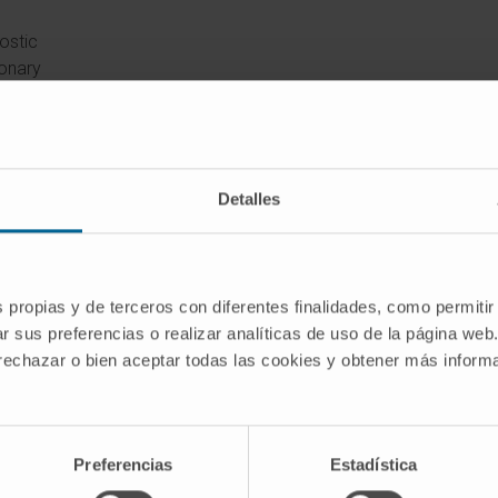
ostic
monary
CoV-2
 o
 en el
Detalles
2.
s propias y de terceros con diferentes finalidades, como permitir
r sus preferencias o realizar analíticas de uso de la página web
 rechazar o bien aceptar todas las cookies y obtener más infor
Preferencias
Estadística