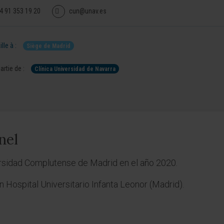
4 91 353 19 20
cun@unav.es
lle à :
Siège de Madrid
artie de :
Clínica Universidad de Navarra
nel
rsidad Complutense de Madrid en el año 2020.
 Hospital Universitario Infanta Leonor (Madrid).