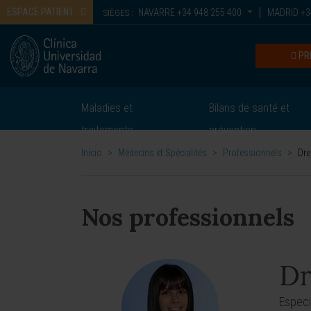
ESPACE PATIENT
NAVARRE
+34 948 255 400
MADRID
+3
SIÈGES :
PR
Maladies et
Bilans de santé et
traitements
prévention
Inicio
>
Médecins et Spécialités
>
Professionnels
>
Dre
Nos professionnels
Dr
Especi