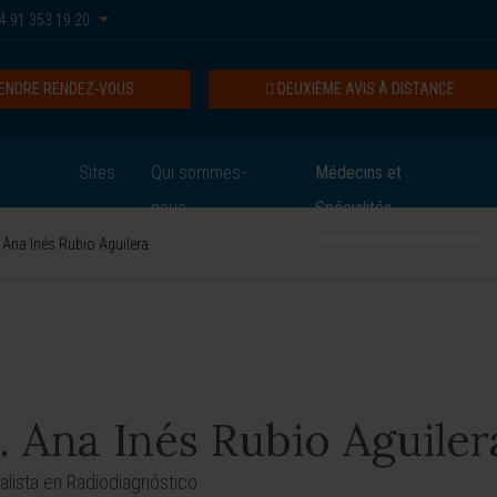
4 91 353 19 20
ENDRE RENDEZ-VOUS
DEUXIÈME AVIS À DISTANCE
Sites
Qui sommes-
Médecins et
nous
Spécialités
 Ana Inés Rubio Aguilera
. Ana Inés Rubio Aguiler
alista en Radiodiagnóstico