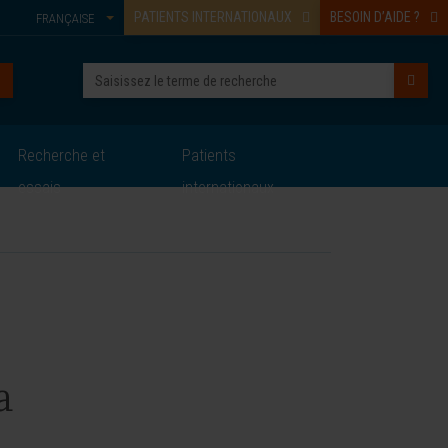
PATIENTS INTERNATIONAUX
BESOIN D’AIDE ?
FRANÇAISE
Recherche et
Patients
essais
internationaux
a