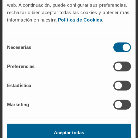
web. A continuación, puede configurar sus preferencias,
nationaux et de Navarre.
rechazar o bien aceptar todas las cookies y obtener más
Tuteur clinique depuis 1998.
información en nuestra
Política de Cookies
.
Il a été tuteur des internes de radiologie
(MIR).
Responsable de la formation continue en
Selección
Necesarias
de
radiologie à la Clínica Universidad de
consentimiento
Navarra.
Il a été président de la section formation
Preferencias
(FORA) de la Sociedad Española de
Radiología Médica (SERAM).
Estadística
En recherche
Il a rédigé plus de 150 communications à
Marketing
des congrès nationaux et internationaux.
Il a présenté plus de 90 communications lors
de cours et de congrès.
Aceptar todas
Il a collaboré à plus de 15 ouvrages.