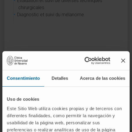
Évaluation et suivi de diverses techniques
chirurgicales.
Diagnostic et suivi du mélanome.
Activité
En enseignement
Consentimiento
Detalles
Acerca de las cookies
Professeur contractuel, docteur au
Département de radiologie de la Faculté de
Uso de cookies
médecine de l’Universidad de Navarra.
Responsable de plusieurs unités
Este Sitio Web utiliza cookies propias y de terceros con
d’enseignement intégrées.
diferentes finalidades, como permitir la navegación y
usabilidad de la página web, personalizar sus
Responsable des unités d’enseignement
preferencias o realizar analíticas de uso de la página
relatives aux stages d’été dans des centres