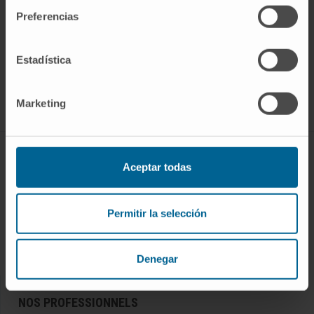
Preferencias
Rejoignez notre communauté !
Estadística
S’ABONNER
Suivez-nous
Marketing
MALADIES ET TRAITEMENTS
Aceptar todas
Maladies
Examens diagnostiques
Permitir la selección
Traitements
Bilans de santé
Denegar
NOS PROFESSIONNELS