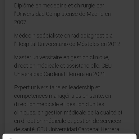
Diplômé en médecine et chirurgie par
l’Universidad Complutense de Madrid en
2007.
Médecin spécialiste en radiodiagnostic à
l’Hospital Universitario de Móstoles en 2012.
Master universitaire en gestion clinique,
direction médicale et assistancielle. CEU
Universidad Cardenal Herrera en 2021.
Expert universitaire en leadership et
compétences managériales en santé, en
direction médicale et gestion d’unités
cliniques, en gestion médicale de la qualité et
en direction médicale et gestion de services
de santé. CEU Universidad Cardenal Herrera
en 2022.