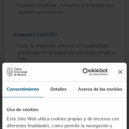
Éducation médicale : formation à l’empathie des
étudiants en médecine.
DOMAINES D'INTÉRÊT
Étude du diagnostic précoce de la pathologie
pulmonaire et cardiaque par radiologie simple et
TDM.
Enseignement de troisième cycle / formation
des résidents.
Unité d’éducation médicale de la Facultad de
Medicina de la Universidad de Navarra.
Consentimiento
Detalles
Acerca de las cookies
Uso de cookies
Este Sitio Web utiliza cookies propias y de terceros con
diferentes finalidades, como permitir la navegación y