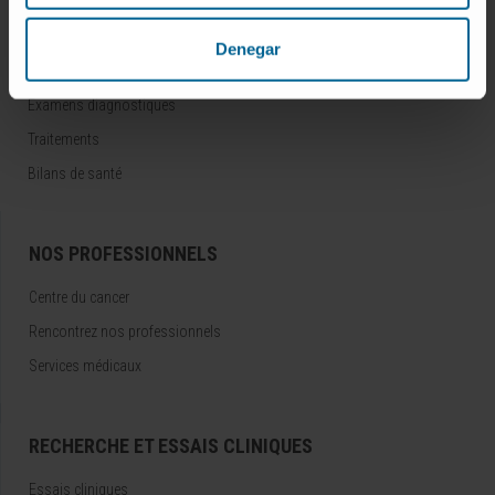
MALADIES ET TRAITEMENTS
Denegar
Maladies
Examens diagnostiques
Traitements
Bilans de santé
NOS PROFESSIONNELS
Centre du cancer
Rencontrez nos professionnels
Services médicaux
RECHERCHE ET ESSAIS CLINIQUES
Essais cliniques