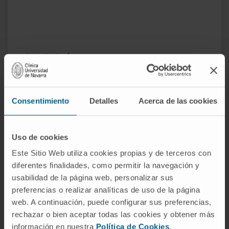
Activité
En enseignement
Docente de pregrado, postgrado y
Consentimiento
Detalles
Acerca de las cookies
formación continuada.
Tutora de residentes de la especialidad de
radiodiagnóstico.
Uso de cookies
Este Sitio Web utiliza cookies propias y de terceros con
En recherche
diferentes finalidades, como permitir la navegación y
Primera autora en 10 publicaciones
usabilidad de la página web, personalizar sus
científicas y como coautora en otras 10.
preferencias o realizar analíticas de uso de la página
Coautora de 3 capítulos de libros.
web. A continuación, puede configurar sus preferencias,
Ha presentado numerosas comunicaciones
rechazar o bien aceptar todas las cookies y obtener más
información en nuestra
Política de Cookies
.
orales y escritas en congresos nacionales e