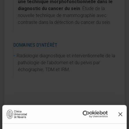
une technique morphofonctionnelle dans le
diagnostic du cancer du sein
. Étude de la
nouvelle technique de mammographie avec
contraste dans la détection du cancer du sein.
DOMAINES D'INTÉRÊT
Radiologie diagnostique et interventionnelle de la
pathologie de l'abdomen et du pelvis par
échographie, TDM et IRM.
Activité