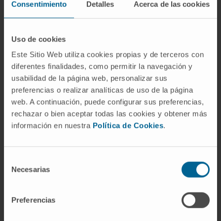
En enseignement
Consentimiento
Detalles
Acerca de las cookies
Collaboratrice enseignante à la Faculté de
médecine de l'Universidad de Navarra entre
Uso de cookies
2017 et 2021.
Professeure clinicienne associée à la
Este Sitio Web utiliza cookies propias y de terceros con
diferentes finalidades, como permitir la navegación y
Faculté de médecine de l'Universidad de
usabilidad de la página web, personalizar sus
Navarra depuis 2021.
preferencias o realizar analíticas de uso de la página
Professeure à l'Escuela Superior de
web. A continuación, puede configurar sus preferencias,
Técnicos de Navarra.
rechazar o bien aceptar todas las cookies y obtener más
información en nuestra
Política de Cookies
.
En recherche
A présenté 87 communications dans des
congrès nationaux et internationaux.
Selección
A publié 2 articles scientifiques dans des
Necesarias
de
revues nationales et internationales.
consentimiento
Preferencias