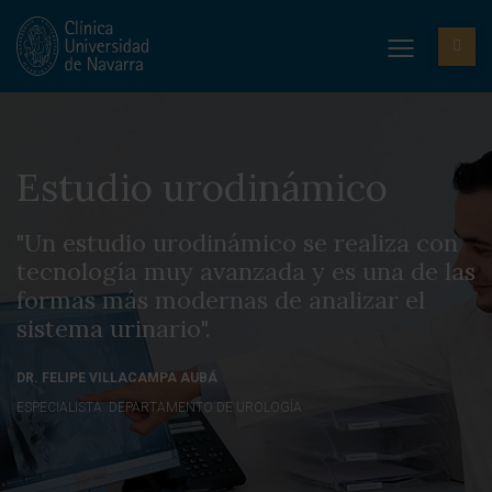
Estudio urodinámico
"Un estudio urodinámico se realiza con
tecnología muy avanzada y es una de las
formas más modernas de analizar el
sistema urinario".
DR. FELIPE VILLACAMPA AUBÁ
ESPECIALISTA. DEPARTAMENTO DE UROLOGÍA