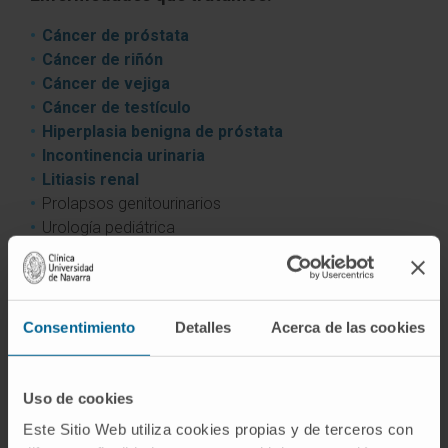
Cáncer de próstata
Cáncer de riñón
Cáncer de vejiga
Cáncer de testículo
Hiperplasia benigna de próstata
Incontinencia urinaria
Litiasis renal
Prolapsos genitourinarios
Urología pediátrica
Consentimiento
Detalles
Acerca de las cookies
Uso de cookies
Este Sitio Web utiliza cookies propias y de terceros con