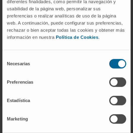
diferentes finalidades, como permitir la navegación y
usabilidad de la página web, personalizar sus
preferencias o realizar analíticas de uso de la página
web. A continuación, puede configurar sus preferencias,
¿Por qué en la Clínica?
rechazar o bien aceptar todas las cookies y obtener más
Equipo de profesionales de primer nivel con formación
información en nuestra
Política de Cookies
.
en centros internacionales.
Tecnología de última generación para el diagnóstico y
tratamiento.
Selección
En 24-48 horas podrá comenzar el tratamiento más
Necesarias
de
adecuado.
consentimiento
Preferencias
Nuestro Departamento de Urología
Estadística
Marketing