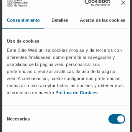
Dra. Mª Ángeles García del Barrio
Ver Curriculum
Responsable
Servicio de Farmacia
Consentimiento
Detalles
Acerca de las cookies
Sede Madrid
Uso de cookies
Dr. Xabier Abasolo Tamayo
Este Sitio Web utiliza cookies propias y de terceros con
Ver Curriculum
diferentes finalidades, como permitir la navegación y
Especialista
Servicio de Farmacia
usabilidad de la página web, personalizar sus
Sede Pamplona
preferencias o realizar analíticas de uso de la página
web. A continuación, puede configurar sus preferencias,
rechazar o bien aceptar todas las cookies y obtener más
Dra. Azucena Aldaz Pastor
información en nuestra
Política de Cookies
.
Ver Curriculum
Especialista
Servicio de Farmacia
Selección
Sede Pamplona
Necesarias
de
consentimiento
Dra. Irene Aquerreta González