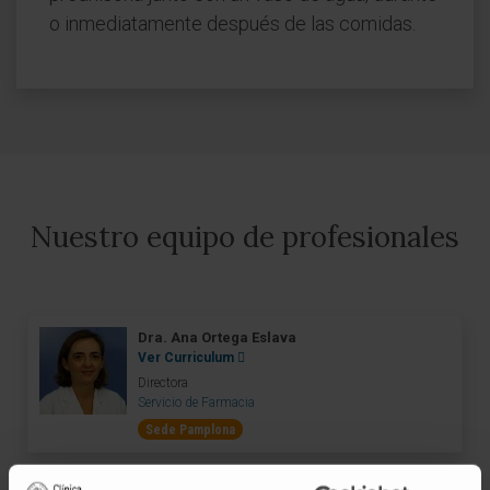
o inmediatamente después de las comidas.
Nuestro equipo de profesionales
Dra. Ana Ortega Eslava
Ver Curriculum
Directora
Servicio de Farmacia
Sede Pamplona