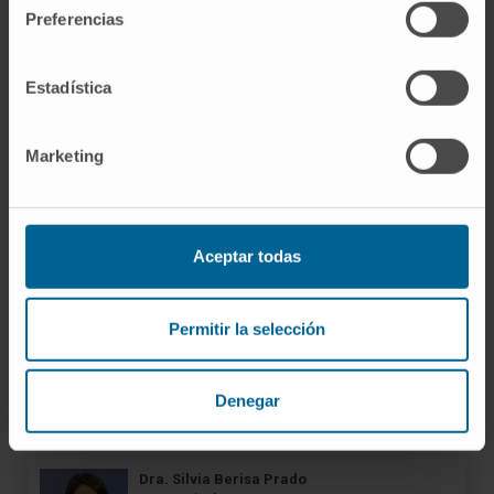
Ver Curriculum
Preferencias
Especialista
Servicio de Farmacia
Estadística
Sede Pamplona
Marketing
Dra. Mª Carmen Barace Indurain
Ver Curriculum
Especialista
Servicio de Farmacia
Sede Pamplona
Aceptar todas
Dra. Emma Bartolomé García
Permitir la selección
Ver Curriculum
Especialista
Servicio de Farmacia
Denegar
Sede Madrid
Dra. Silvia Berisa Prado