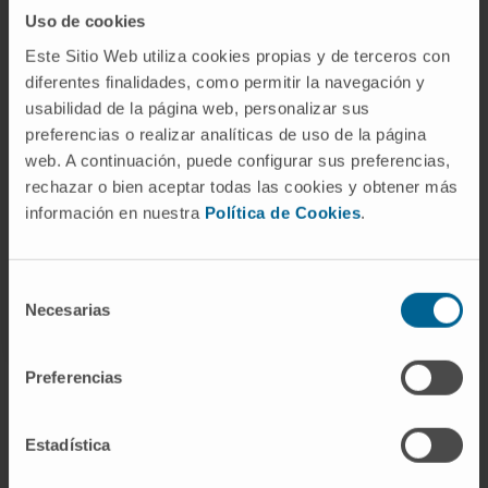
Uso de cookies
El crecimiento de los extremos de los huesos
Este Sitio Web utiliza cookies propias y de terceros con
que forman la articulación puede hacer que la
diferentes finalidades, como permitir la navegación y
articulación se agrande y ensanche.
usabilidad de la página web, personalizar sus
preferencias o realizar analíticas de uso de la página
La radiología en las fases iniciales puede ser
web. A continuación, puede configurar sus preferencias,
normal, aunque lo más típico es observar un
rechazar o bien aceptar todas las cookies y obtener más
estrechamiento de espacio articular asociado
información en nuestra
Política de Cookies
.
a esclerosis subcondral, aparición de
osteofitos marginales (prominencias óseas),
quistes y anormalidades del contorno óseo.
Selección
Necesarias
de
consentimiento
Preferencias
¿Cómo se trata la artrosis?
Estadística
El objetivo del tratamiento es aliviar el dolor y el