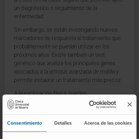
un diagnóstico o seguimiento de la
enfermedad.
Sin embargo, se están investigando nuevos
marcadores de respuesta al tratamiento que
probablemente se puedan utilizar en los
próximos años. Existe también un test
genético que analiza los principales genes
asociados a la artrosis avanzada de rodilla y
permite instaurar un tratamiento más precoz.
A la exploración física, pueden
observarse
deformidades articulares
, por
aumento del componente óseo y capsular y
limitación de la movilidad con dolor a la
Consentimiento
Detalles
Acerca de las cookies
presión, chasquidos y crepitación de la
articulación.