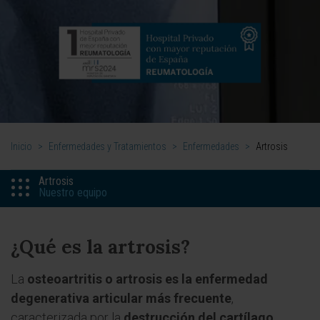
Inicio
>
Enfermedades y Tratamientos
>
Enfermedades
>
Artrosis
Artrosis
Nuestro equipo
¿Qué es la artrosis?
La
osteoartritis o artrosis es la enfermedad
degenerativa articular más frecuente
,
caracterizada por la
destrucción del cartílago