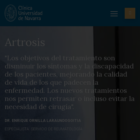
Artrosis
"Los objetivos del tratamiento son
disminuir los síntomas y la discapacidad
de los pacientes, mejorando la calidad
de vida de los que padecen la
enfermedad. Los nuevos tratamientos
nos permiten retrasar o incluso evitar la
necesidad de cirugía".
DR. ENRIQUE ORNILLA LARAUNDOGOITIA
ESPECIALISTA. SERVICIO DE REUMATOLOGÍA