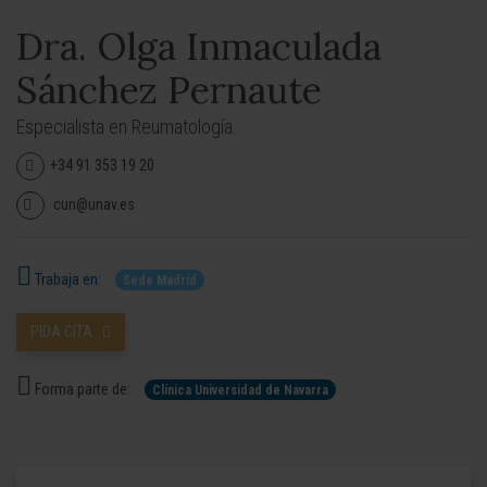
Dra. Olga Inmaculada
Sánchez Pernaute
Especialista en Reumatología.
+34 91 353 19 20
cun@unav.es
Trabaja en:
Sede Madrid
PIDA CITA
Forma parte de:
Clínica Universidad de Navarra