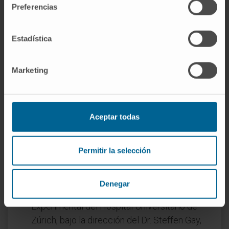
Quiropráctica, Programas de Formación
Preferencias
Continuada para médicos de Atención
Primaria, Rencontre Marseillaise du
Estadística
Rhumatologie, Seminarios de la Fundación
Jiménez Díaz y de la Fundación Quironsalud,
Marketing
Neumomadrid, Proyecto Universitario
CIVIS, Congreso Internacional de
Autoanticuerpos.
Aceptar todas
En investigación
Ha desarrollado una intensa actividad
científica con especial interés en
Permitir la selección
enfermedades autoinmunes sistémicas.
Realizó una estancia postdoctoral en el
Denegar
Departamento de Reumatología
Experimental del Hospital Universitario de
Zúrich, bajo la dirección del Dr. Steffen Gay,