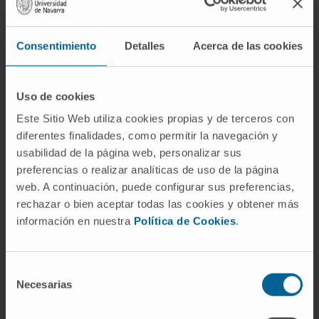
Reumatología Clínica (ProReuma)
Reumatología de la Editorial Panamericana
Consentimiento
Detalles
Acerca de las cookies
SA, España 2023-2024.
Profesora en el Máster de Enfermedades
Autoinmunes Sistémicas de la Sociedad
Uso de cookies
Española de Reumatología. Universidad Rey
Este Sitio Web utiliza cookies propias y de terceros con
Juan Carlos. 2023-2024.
diferentes finalidades, como permitir la navegación y
Profesora en el Título Propio de Experto en
usabilidad de la página web, personalizar sus
preferencias o realizar analíticas de uso de la página
Enfermedad Pulmonar Intersticial de la
web. A continuación, puede configurar sus preferencias,
Universidad Complutense de Madrid. 2018-
rechazar o bien aceptar todas las cookies y obtener más
2020.
información en nuestra
Política de Cookies
.
Docente en programas docentes posgrado
incluyendo Cursos de Doctorado y Cursos
de Formación Sociedad Española de
Selección
Necesarias
Reumatología, Sociedad de Reumatología
de
consentimiento
de la Comunidad de Madrid, Universidad de