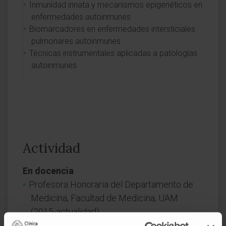
Inmunidad innata y mecanismos epigenéticos en
enfermedades autoinmunes
Biomarcadores en enfermedades intersticiales
pulmonares autoinmunes
Técnicas instrumentales aplicadas a patologías
autoinmunes
Actividad
En docencia
Profesora Honoraria del Departamento de
Medicina, Facultad de Medicina, UAM
(2015-actualidad).
Profesora en el Máster de Actualización en