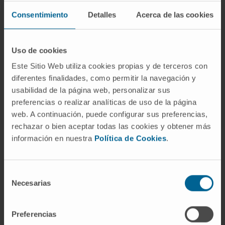
función cardiorrespiratoria en deportistas y
Consentimiento
Detalles
Acerca de las cookies
pacientes con enfermedades pulmonares y
cardíacas. Un VRI adecuado permite a los
individuos aumentar la ventilación durante el
Uso de cookies
ejercicio, facilitando el intercambio gaseoso y
Este Sitio Web utiliza cookies propias y de terceros con
la oxigenación de los tejidos.
diferentes finalidades, como permitir la navegación y
usabilidad de la página web, personalizar sus
© Clínica Universidad de Navarra 2023
preferencias o realizar analíticas de uso de la página
web. A continuación, puede configurar sus preferencias,
rechazar o bien aceptar todas las cookies y obtener más
información en nuestra
Política de Cookies
.
La información proporcionada en este Diccionario Médico de la
Clínica Universidad de Navarra tiene como objetivo principal
ofrecer un contexto y entendimiento general sobre términos
Selección
médicos y no debe ser utilizada como fuente única para tomar
Necesarias
de
decisiones relacionadas con la salud. Esta información es
consentimiento
meramente informativa y no sustituye en ningún caso el consejo,
diagnóstico, tratamiento o recomendaciones de profesionales de
Preferencias
la salud. Siempre es esencial consultar a un médico o especialista