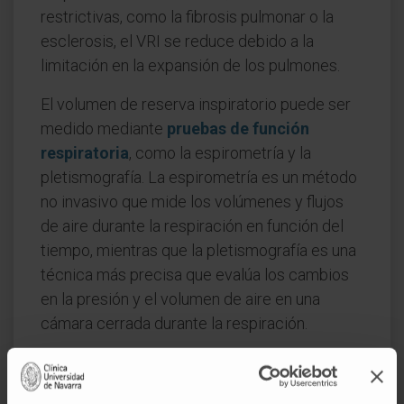
restrictivas, como la fibrosis pulmonar o la
esclerosis, el VRI se reduce debido a la
limitación en la expansión de los pulmones.
El volumen de reserva inspiratorio puede ser
medido mediante
pruebas de función
respiratoria
, como la espirometría y la
pletismografía. La espirometría es un método
no invasivo que mide los volúmenes y flujos
de aire durante la respiración en función del
tiempo, mientras que la pletismografía es una
técnica más precisa que evalúa los cambios
en la presión y el volumen de aire en una
cámara cerrada durante la respiración.
El VRI también es un indicador clave en la
evaluación de la capacidad de ejercicio y la