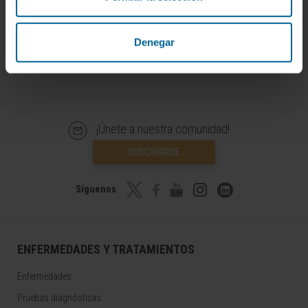
Infografías realizadas con https://BioRender.com
© Clínica Universidad de Navarra 2026
Denegar
¡Únete a nuestra comunidad!
SUSCRIBIRSE
Síguenos
ENFERMEDADES Y TRATAMIENTOS
Enfermedades
Pruebas diagnósticas