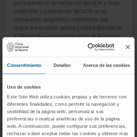
participando en la metilación del ADN y otras
moléculas. La metilación del ADN es un
mecanismo epigenético importante que
regula la expresión génica y está implicado en
el desarrollo y el mantenimiento de la función
celular.
La deficiencia de ácido fólico y, por lo tanto,
de THF puede conducir a una variedad de
Consentimiento
Detalles
Acerca de las cookies
trastornos, incluyendo la anemia
megaloblástica, que se caracteriza por la
Uso de cookies
presencia de eritrocitos anormalmente
Este Sitio Web utiliza cookies propias y de terceros con
grandes y la alteración de la función de la
diferentes finalidades, como permitir la navegación y
médula ósea. La deficiencia de ácido fólico
usabilidad de la página web, personalizar sus
también se ha asociado con un mayor riesgo
preferencias o realizar analíticas de uso de la página
de defectos del tubo neural en el feto durante
web. A continuación, puede configurar sus preferencias,
el embarazo, lo que ha llevado a la
rechazar o bien aceptar todas las cookies y obtener más