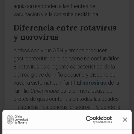
aquí; corresponden a las fuentes de
vacunación y a la consulta pediátrica.
Diferencia entre rotavirus
y norovirus
Ambos son virus ARN y ambos producen
gastroenteritis, pero conviene no confundirlos.
El rotavirus es el agente característico de la
diarrea grave del niño pequeño y dispone de
vacuna sistemática infantil. El
norovirus
, de la
familia
Caliciviridae
, es la primera causa de
brotes de gastroenteritis en todas las edades
—escuelas, residencias, cruceros— y, donde la
vacuna del rotavirus está implantada, ha
pasado a ser el virus que con más frecuencia
causa gastroenteritis en conjunto, sin que