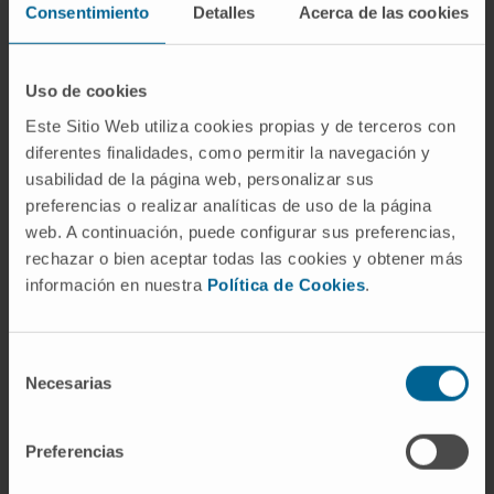
Consentimiento
Detalles
Acerca de las cookies
exista frente a él una vacuna de uso rutinario.
Dicho de forma breve: el rotavirus marca la
primera infancia; el norovirus acompaña toda
Uso de cookies
la vida.
Este Sitio Web utiliza cookies propias y de terceros con
Preguntas frecuentes
diferentes finalidades, como permitir la navegación y
usabilidad de la página web, personalizar sus
¿De dónde viene la palabra
preferencias o realizar analíticas de uso de la página
"rotavirus"?
web. A continuación, puede configurar sus preferencias,
rechazar o bien aceptar todas las cookies y obtener más
Del latín
rota
, "rueda". El virólogo Thomas
información en nuestra
Política de Cookies
.
Henry Flewett propuso el término en 1974
porque la partícula, vista al microscopio
Selección
electrónico, tenía el aspecto de una rueda con
Necesarias
de
su llanta y sus radios. Se une a
virus
, voz latina
consentimiento
que significaba "veneno" o "líquido ponzoñoso".
Preferencias
Es, por tanto, "el virus con forma de rueda".