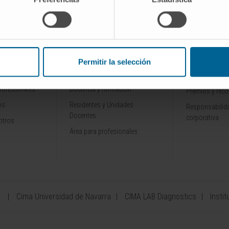
INVESTIGACIÓN Y
CONOZCA L
ALES
DOCENCIA
Por qué venir
Permitir la selección
Ensayos clínicos
Tecnología
rofesionales
Docencia y formación
Premios y rec
os
Residentes y Unidades
Responsabilida
Docentes
corporativa
otros
Área para profesionales
a
Cima Universidad de Navarra
CIMA LAB Diagnostics
Instit