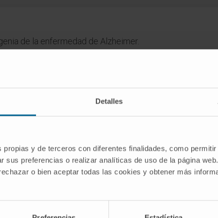
ogenia de la enfermedad de Alzheimer.
dico de la Clínica Universidad de Navarra tiene como objetivo principal
Detalles
te única para tomar decisiones relacionadas con la salud. Esta informa
recomendaciones de profesionales de la salud. Siempre es esencial consu
versidad de Navarra no se responsabiliza por el uso inapropiado o la in
s propias y de terceros con diferentes finalidades, como permitir
r sus preferencias o realizar analíticas de uso de la página web
 rechazar o bien aceptar todas las cookies y obtener más infor
SCRIBIRSE
Preferencias
Estadística