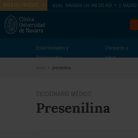
ÁREA DEL PACIENTE
NAVARRA
+34 948 255 400
MADRID
SEDES:
Enfermedades y
Chequeos y
Tratamientos
salud
Inicio
>
presenilina
DICCIONARIO MÉDICO
Presenilina