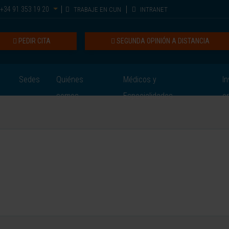
+34 91 353 19 20
TRABAJE EN CUN
INTRANET
PEDIR CITA
SEGUNDA OPINIÓN A DISTANCIA
Sedes
Quiénes
Médicos y
In
somos
Especialidades
e