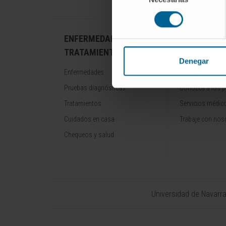
consentimiento
ENFERMEDADES Y
NUESTROS
TRATAMIENTOS
PROFESION
Denegar
Enfermedades
Cancer Center
Pruebas diagnósticas
Conozca a los p
Tratamientos
Servicios médic
Cuidados en casa
Trabaje con nos
Chequeos y salud
Universidad de Navarr