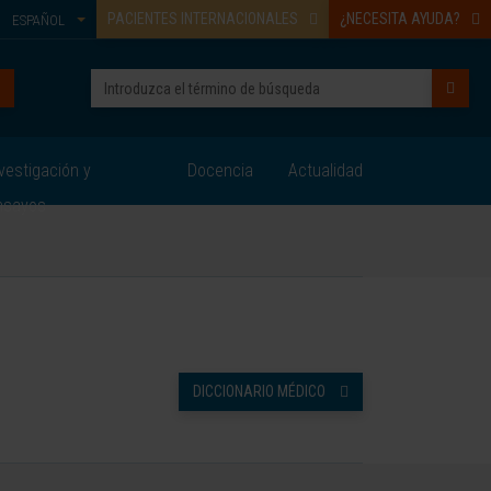
PACIENTES INTERNACIONALES
¿NECESITA AYUDA?
ESPAÑOL
vestigación y
Docencia
Actualidad
nsayos
DICCIONARIO MÉDICO