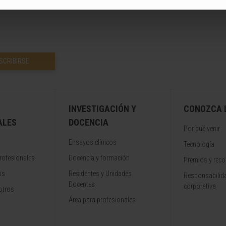
SCRIBIRSE
INVESTIGACIÓN Y
CONOZCA L
ALES
DOCENCIA
Por qué venir
Ensayos clínicos
Tecnología
rofesionales
Docencia y formación
Premios y rec
os
Residentes y Unidades
Responsabilida
Docentes
corporativa
otros
Área para profesionales