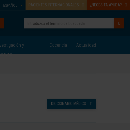
PACIENTES INTERNACIONALES
¿NECESITA AYUDA?
ESPAÑOL
vestigación y
Docencia
Actualidad
nsayos
DICCIONARIO MÉDICO