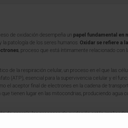
roceso de oxidación desempeña un
papel fundamental en 
ía y la patología de los seres humanos.
Oxidar se refiere a l
ectrones
, proceso que está íntimamente relacionado con l
co de la respiración celular, un proceso en el que las célu
fato (ATP), esencial para la supervivencia celular y el fu
mo el aceptor final de electrones en la cadena de transpor
 que tienen lugar en las mitocondrias, produciendo agua 
n de energía, los procesos de oxidación están implicados
o los ácidos grasos y el colesterol. Sin embargo, cuando