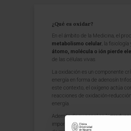
¿Qué es oxidar?
En el ámbito de la Medicina, el p
metabolismo celular
, la fisiolog
átomo, molécula o ión pierde el
de las células vivas.
La oxidación es un componente críti
energía en forma de adenosín trifos
este contexto, el oxígeno actúa co
reacciones de oxidación-reducción
energía.
Además de su papel en la producció
importantes para el organismo, com