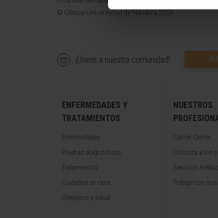
Infografías realizadas con https://BioRender.com
© Clínica Universidad de Navarra 2026
¡Únete a nuestra comunidad!
SU
ENFERMEDADES Y
NUESTROS
TRATAMIENTOS
PROFESION
Enfermedades
Cancer Center
Pruebas diagnósticas
Conozca a los p
Tratamientos
Servicios médic
Cuidados en casa
Trabaje con nos
Chequeos y salud