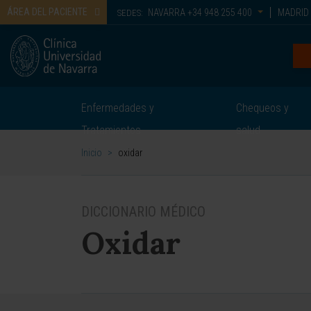
ÁREA DEL PACIENTE
NAVARRA
+34 948 255 400
MADRID
SEDES:
Enfermedades y
Chequeos y
Tratamientos
salud
Inicio
>
oxidar
DICCIONARIO MÉDICO
Oxidar