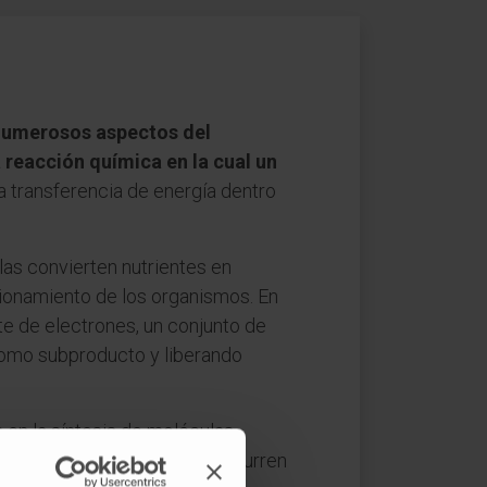
numerosos aspectos del
a reacción química en la cual un
a transferencia de energía dentro
las convierten nutrientes en
ncionamiento de los organismos. En
te de electrones, un conjunto de
como subproducto y liberando
 en la síntesis de moléculas
 los procesos de oxidación ocurren