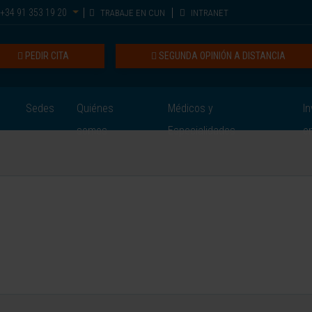
+34 91 353 19 20
TRABAJE EN CUN
INTRANET
PEDIR CITA
SEGUNDA OPINIÓN A DISTANCIA
Sedes
Quiénes
Médicos y
In
somos
Especialidades
e