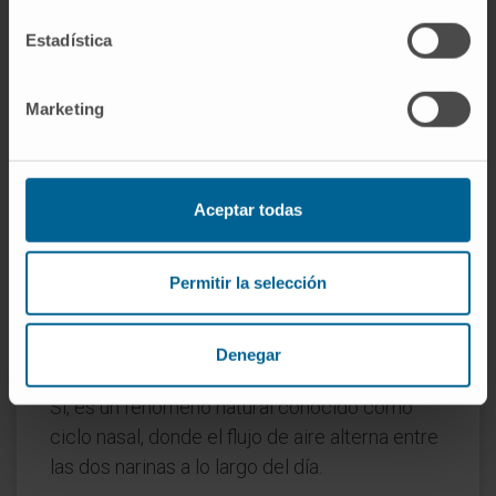
inflamación de la mucosa nasal. También
Estadística
influye la posición al dormir, que afecta el flujo
de aire.
Marketing
¿Qué causa el sangrado en una
narina?
El sangrado puede ser causado por sequedad
Aceptar todas
en la mucosa, traumatismos menores, rinitis o
infecciones. Si el sangrado es frecuente, debe
Permitir la selección
consultarse a un médico.
¿Es normal que una narina respire
Denegar
mejor que la otra?
Sí, es un fenómeno natural conocido como
ciclo nasal, donde el flujo de aire alterna entre
las dos narinas a lo largo del día.