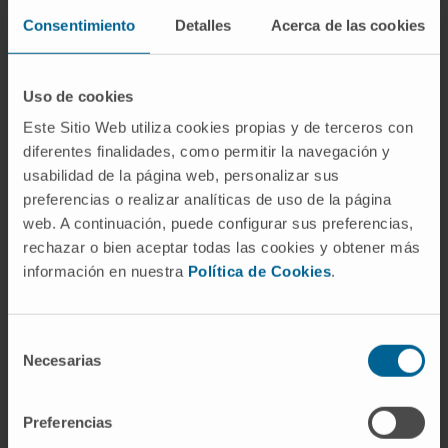
Para mantener la salud de las
narinas
:
Consentimiento
Detalles
Acerca de las cookies
Evite introducir objetos en la nariz.
Mantenga una buena higiene nasal utilizando
Uso de cookies
solución salina si es necesario.
Este Sitio Web utiliza cookies propias y de terceros con
Evite la exposición prolongada a ambientes
diferentes finalidades, como permitir la navegación y
contaminados o secos.
usabilidad de la página web, personalizar sus
Consulte a un médico en caso de síntomas
preferencias o realizar analíticas de uso de la página
web. A continuación, puede configurar sus preferencias,
persistentes.
rechazar o bien aceptar todas las cookies y obtener más
Preguntas frecuentes
información en nuestra
Política de Cookies
.
sobre la narina
Selección
¿Por qué se tapan las narinas al
Necesarias
de
dormir?
consentimiento
Esto puede deberse a congestión nasal por
Preferencias
alergias, infecciones respiratorias o