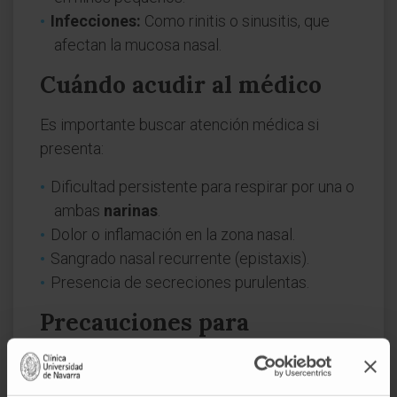
Infecciones:
Como rinitis o sinusitis, que
afectan la mucosa nasal.
Cuándo acudir al médico
Es importante buscar atención médica si
presenta:
Dificultad persistente para respirar por una o
ambas
narinas
.
Dolor o inflamación en la zona nasal.
Sangrado nasal recurrente (epistaxis).
Presencia de secreciones purulentas.
Precauciones para
mantener la salud de las
narinas