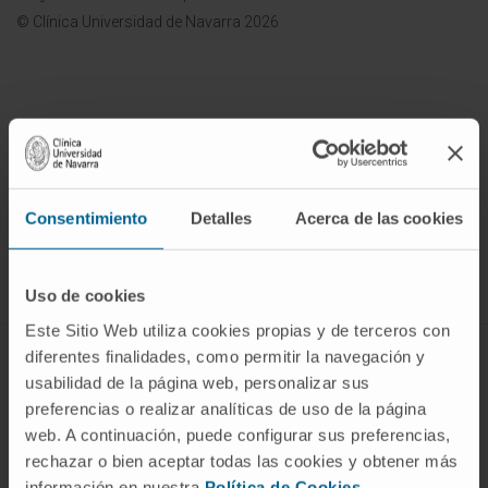
© Clínica Universidad de Navarra 2026
¡Únete a nuestra comunidad!
SUSCRIBIRSE
Consentimiento
Detalles
Acerca de las cookies
Síguenos
Uso de cookies
Este Sitio Web utiliza cookies propias y de terceros con
diferentes finalidades, como permitir la navegación y
ENFERMEDADES Y TRATAMIENTOS
usabilidad de la página web, personalizar sus
preferencias o realizar analíticas de uso de la página
Enfermedades
web. A continuación, puede configurar sus preferencias,
Pruebas diagnósticas
rechazar o bien aceptar todas las cookies y obtener más
Tratamientos
información en nuestra
Política de Cookies
.