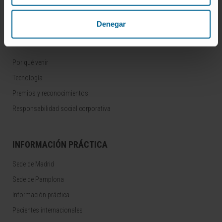
Área para profesionales
Denegar
CONOZCA LA CLÍNICA
Por qué venir
Tecnología
Premios y reconocimientos
Responsabilidad social corporativa
INFORMACIÓN PRÁCTICA
Sede de Madrid
Sede de Pamplona
Información práctica
Pacientes internacionales