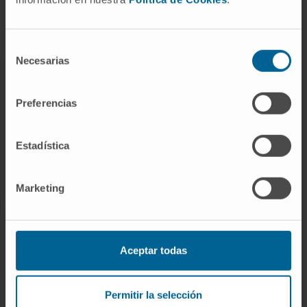
Cuidados en casa
Chequeos y salud
Selección
Necesarias
de
consentimiento
NUESTROS PROFESIONALES
Preferencias
Cancer Center
Conozca a los profesionales
Estadística
Servicios médicos
Trabaje con nosotros
Marketing
INVESTIGACIÓN Y DOCENCIA
Aceptar todas
Ensayos clínicos
Docencia y formación
Permitir la selección
Residentes y Unidades Docentes