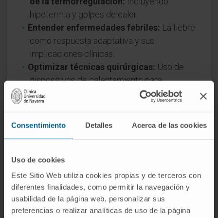
de la termorregulación:
Incluyendo
hipotermia y golpes de calor.
Entender enfermedades febriles:
La fiebre
como respuesta adaptativa y sus
implicaciones clínicas.
Optimizar técnicas quirúrgicas:
Uso de
dispositivos de calentamiento para
mantener la homeotermia en quirófano.
Cuándo acudir al médico
Consentimiento
Detalles
Acerca de las cookies
Es crucial buscar atención médica si se
presentan los siguientes signos relacionados
Uso de cookies
con alteraciones en la homeotermia:
Este Sitio Web utiliza cookies propias y de terceros con
Escalofríos persistentes, somnolencia
diferentes finalidades, como permitir la navegación y
extrema o confusión mental tras exposición
usabilidad de la página web, personalizar sus
al frío.
preferencias o realizar analíticas de uso de la página