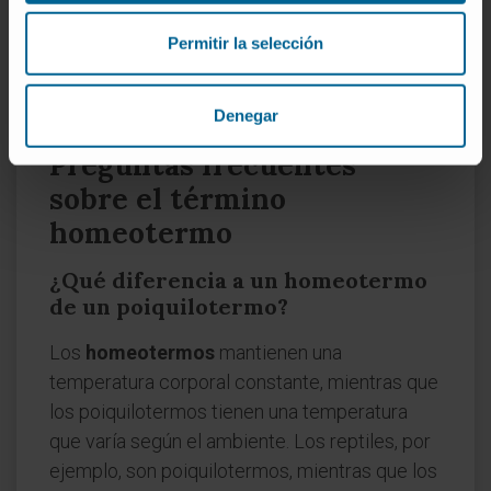
sombra según sea necesario.
Permitir la selección
Control médico regular:
Especialmente en
personas con enfermedades crónicas que
afecten la termorregulación.
Denegar
Preguntas frecuentes
sobre el término
homeotermo
¿Qué diferencia a un homeotermo
de un poiquilotermo?
Los
homeotermos
mantienen una
temperatura corporal constante, mientras que
los poiquilotermos tienen una temperatura
que varía según el ambiente. Los reptiles, por
ejemplo, son poiquilotermos, mientras que los