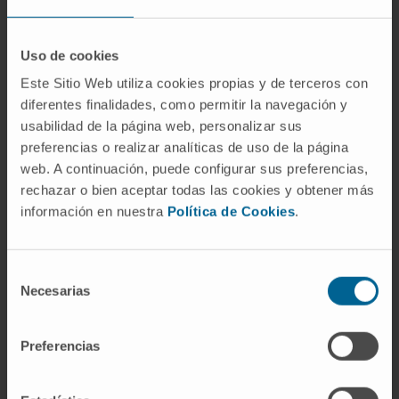
Insuficiencia:
Entre 21-29 ng/mL.
Suficiencia:
Más de 30 ng/mL.
Uso de cookies
Tratamiento del
Este Sitio Web utiliza cookies propias y de terceros con
hidroxicolecalciferol
diferentes finalidades, como permitir la navegación y
usabilidad de la página web, personalizar sus
El tratamiento incluye:
preferencias o realizar analíticas de uso de la página
web. A continuación, puede configurar sus preferencias,
Suplementación de vitamina D:
Según las
rechazar o bien aceptar todas las cookies y obtener más
recomendaciones médicas.
información en nuestra
Política de Cookies
.
Mejoras dietéticas:
Consumo de
alimentos ricos en vitamina D
como
Selección
pescado graso, yema de huevo y leche
Necesarias
de
fortificada.
consentimiento
Exposición solar:
De manera controlada
Preferencias
para favorecer la síntesis de vitamina D.
Cuándo acudir al médico