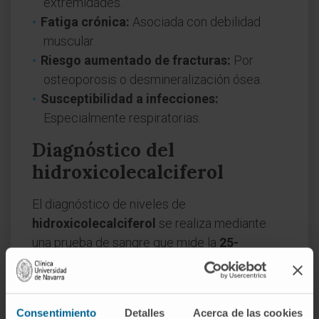
extremidades.
Fatiga crónica:
Asociada con debilidad
muscular.
Riesgo aumentado de fracturas:
Por
osteoporosis o desmineralización ósea.
Susceptibilidad a infecciones:
Especialmente respiratorias.
Diagnóstico del
hidroxicolecalciferol
El diagnóstico de niveles de
hidroxicolecalciferol
se realiza mediante
una prueba de sangre que mide la
25-
hidroxivitamina D
. Los valores de referencia
son:
Deficiencia:
Menos de 20 ng/mL.
Consentimiento
Detalles
Acerca de las cookies