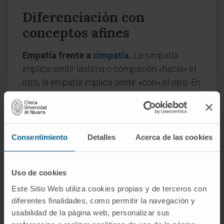
Diferenciación con
conceptos afines
Empatía frente a
simpatía
.
La simpatía
implica sentir lástima o compasión «hacia» el
otro; la empatía implica sentir «con» el otro. En
la simpatía el observador mantiene su propia
perspectiva; en la empatía se esfuerza por
adoptar la perspectiva ajena, aunque sea
temporalmente.
Consentimiento
Detalles
Acerca de las cookies
Empatía frente a
afectividad
.
La afectividad
engloba el conjunto de fenómenos
Uso de cookies
emocionales de un individuo; la empatía es
Este Sitio Web utiliza cookies propias y de terceros con
una competencia interpersonal específica,
diferentes finalidades, como permitir la navegación y
una parte del repertorio afectivo dirigida
usabilidad de la página web, personalizar sus