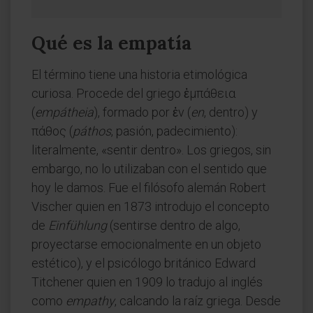
Qué es la empatía
El término tiene una historia etimológica
curiosa. Procede del griego ἐμπάθεια
(
empátheia
), formado por ἐν (
en
, dentro) y
πάθος (
páthos
, pasión, padecimiento):
literalmente, «sentir dentro». Los griegos, sin
embargo, no lo utilizaban con el sentido que
hoy le damos. Fue el filósofo alemán Robert
Vischer quien en 1873 introdujo el concepto
de
Einfühlung
(sentirse dentro de algo,
proyectarse emocionalmente en un objeto
estético), y el psicólogo británico Edward
Titchener quien en 1909 lo tradujo al inglés
como
empathy
, calcando la raíz griega. Desde