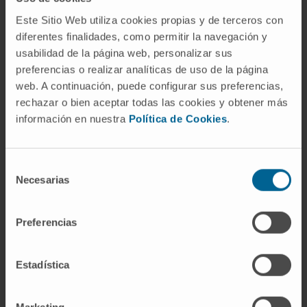
¿De dónde viene la palabra?
Este Sitio Web utiliza cookies propias y de terceros con
De la fusión de tres elementos:
blépharon
diferentes finalidades, como permitir la navegación y
(griego, "párpado"),
coniunctiva
(latín, la
usabilidad de la página web, personalizar sus
preferencias o realizar analíticas de uso de la página
membrana conjuntiva) e
-itis
(griego,
web. A continuación, puede configurar sus preferencias,
inflamación). El término refleja literalmente la
rechazar o bien aceptar todas las cookies y obtener más
localización doble del proceso.
información en nuestra
Política de Cookies
.
Referencias
Selección
Manual MSD (versión para
Necesarias
de
profesionales).
Blefaritis: etiología,
consentimiento
fisiopatología, síntomas
.
Preferencias
National Eye Institute (NIH).
Blefaritis
.
MedlinePlus (Biblioteca Nacional de
Medicina de EE. UU.).
Blefaritis
.
Estadística
American Academy of Ophthalmology.
¿Qué es la blefaritis?
.
Marketing