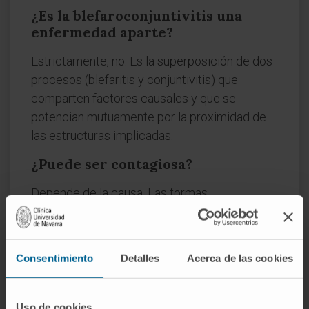
¿Es la blefaroconjuntivitis una
enfermedad aparte?
Estrictamente, no. Es la superposición de dos
procesos (blefaritis y conjuntivitis) que
comparten factores causales y que se
potencian mutuamente por la proximidad de
las estructuras implicadas.
¿Puede ser contagiosa?
Depende de la causa. Las formas
estafilocócicas y seborreicas no lo son. Las
virales (adenovirus, herpes simple) sí pueden
transmitirse por contacto directo o a través
Consentimiento
Detalles
Acerca de las cookies
de objetos contaminados, como toallas o
maquillaje.
Uso de cookies