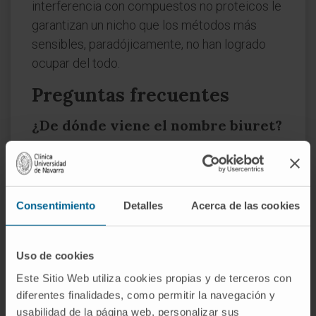
interferencia con compuestos no proteicos le
garantizan un nicho que los métodos más
sensibles, paradójicamente, no han logrado
ocupar del todo.
Preguntas frecuentes
¿De dónde viene el nombre biuret?
Del prefijo
bi-
(dos) y
uret
, forma abreviada de
urea. El término describe un compuesto
formado por la unión de dos moléculas de
Consentimiento
Detalles
Acerca de las cookies
urea con pérdida de amoníaco, y fue acuñado
en el siglo XIX tras los trabajos de
Wiedemann.
Uso de cookies
¿La prueba de biuret detecta
Este Sitio Web utiliza cookies propias y de terceros con
aminoácidos libres?
diferentes finalidades, como permitir la navegación y
usabilidad de la página web, personalizar sus