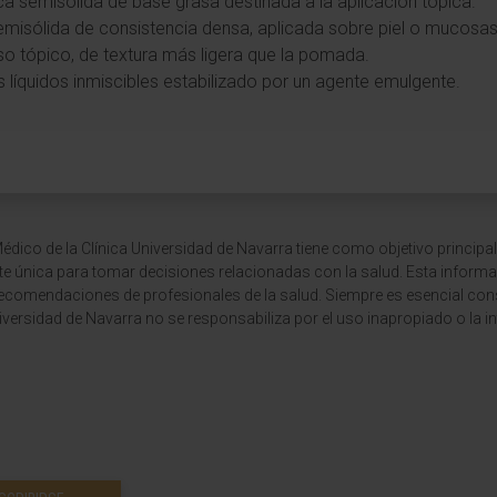
ca semisólida de base grasa destinada a la aplicación tópica.
emisólida de consistencia densa, aplicada sobre piel o mucosas
so tópico, de textura más ligera que la pomada.
s líquidos inmiscibles estabilizado por un agente emulgente.
dico de la Clínica Universidad de Navarra tiene como objetivo principal
te única para tomar decisiones relacionadas con la salud. Esta informa
recomendaciones de profesionales de la salud. Siempre es esencial consu
versidad de Navarra no se responsabiliza por el uso inapropiado o la in