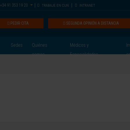
+34 91 353 19 20
TRABAJE EN CUN
INTRANET
PEDIR CITA
SEGUNDA OPINIÓN A DISTANCIA
Sedes
Quiénes
Médicos y
In
somos
Especialidades
e