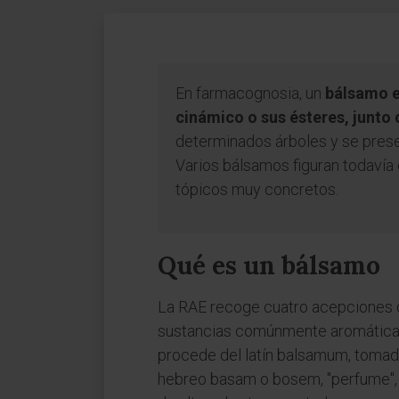
En farmacognosia, un
bálsamo e
cinámico o sus ésteres, junto 
determinados árboles y se prese
Varios bálsamos figuran todavía 
tópicos muy concretos.
Qué es un bálsamo
La RAE recoge cuatro acepciones d
sustancias comúnmente aromáticas,
procede del latín balsamum, tomado
hebreo basam o bosem, "perfume", 