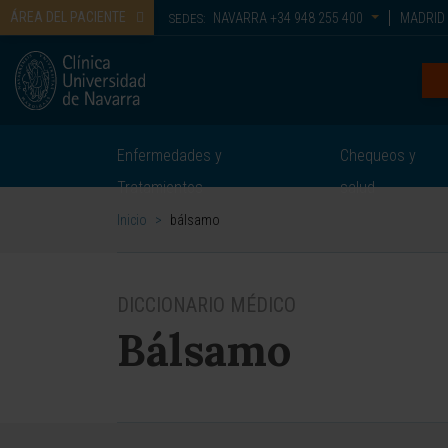
ÁREA DEL PACIENTE
NAVARRA
+34 948 255 400
MADRID
SEDES:
Enfermedades y
Chequeos y
Tratamientos
salud
Inicio
>
bálsamo
DICCIONARIO MÉDICO
Bálsamo