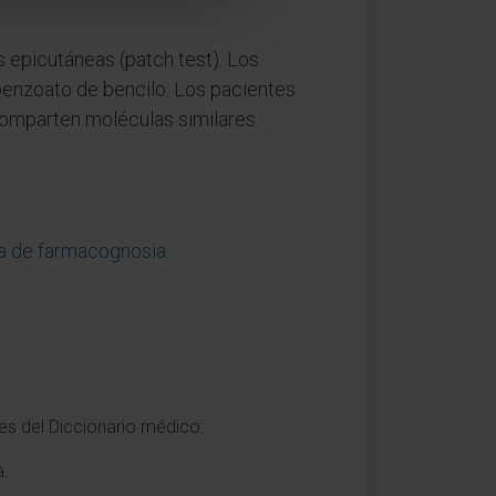
s epicutáneas (patch test). Los
benzoato de bencilo. Los pacientes
omparten moléculas similares.
a de farmacognosia
.
es del Diccionario médico:
a.