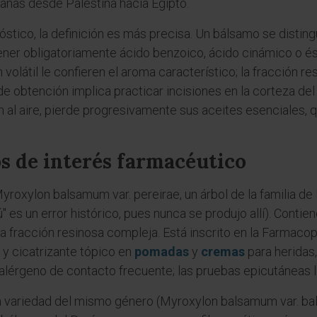
vanas desde Palestina hacia Egipto.
stico, la definición es más precisa. Un bálsamo se distin
tener obligatoriamente ácido benzoico, ácido cinámico o é
volátil le confieren el aroma característico; la fracción re
e obtención implica practicar incisiones en la corteza del 
ón al aire, pierde progresivamente sus aceites esenciales,
s de interés farmacéutico
yroxylon balsamum var. pereirae, un árbol de la familia de 
 es un error histórico, pues nunca se produjo allí). Contie
a fracción resinosa compleja. Está inscrito en la Farmac
y cicatrizante tópico en
pomadas
y
cremas
para heridas
lérgeno de contacto frecuente; las pruebas epicutáneas lo 
 variedad del mismo género (Myroxylon balsamum var. bal