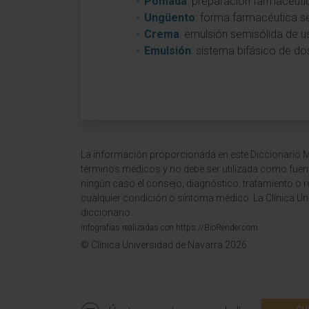
Pomada
: preparación farmacéuti
Ungüento
: forma farmacéutica s
Crema
: emulsión semisólida de u
Emulsión
: sistema bifásico de do
La información proporcionada en este Diccionario Mé
términos médicos y no debe ser utilizada como fuen
ningún caso el consejo, diagnóstico, tratamiento o 
cualquier condición o síntoma médico. La Clínica Uni
diccionario.
Infografías realizadas con https://BioRender.com
© Clínica Universidad de Navarra 2026