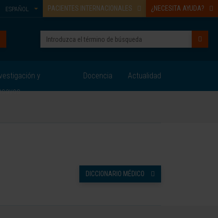
PACIENTES INTERNACIONALES
¿NECESITA AYUDA?
ESPAÑOL
vestigación y
Docencia
Actualidad
nsayos
DICCIONARIO MÉDICO