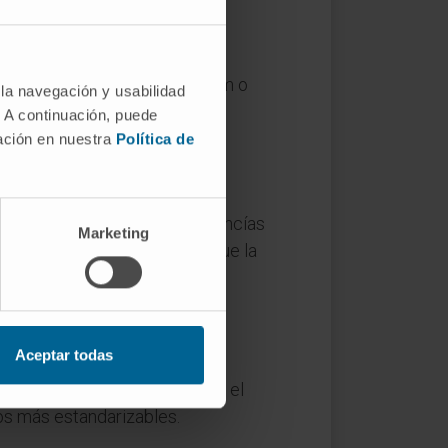
 ser semítica: el hebreo basam o
 la navegación y usabilidad
o Testamento referido a un
. A continuación, puede
mación en nuestra
Política de
e la época colonial las mercancías
Marketing
ciantes europeos asumieron que la
Aceptar todas
as formulaciones tópicas
anadá conserva su utilidad en el
cos más estandarizables.