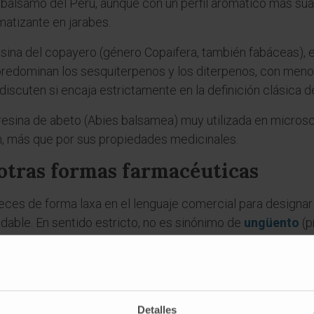
bálsamo del Perú, aunque con un perfil aromático más sua
atizante en jarabes.
esina del copayero (género Copaifera, también fabáceas),
predominan los sesquiterpenos y los diterpenos, con meno
discuten si encaja estrictamente en la definición clásica 
resina de abeto (Abies balsamea) muy utilizada en micro
n, más que por sus propiedades medicinales.
otras formas farmacéuticas
eces de forma laxa en el lenguaje comercial para designar
dable. En sentido estricto, no es sinónimo de
ungüento
(p
ásico aceite-agua), ni de linimento (preparado líquido para 
 composición química, no su forma de aplicación. Una pom
gor, un bálsamo: es una pomada que incorpora un bálsamo co
es
Detalles