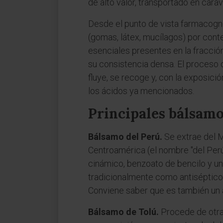
de alto valor, transportado en cara
Desde el punto de vista farmacognó
(gomas, látex, mucílagos) por con
esenciales presentes en la fracción 
su consistencia densa. El proceso d
fluye, se recoge y, con la exposici
los ácidos ya mencionados.
Principales bálsamo
Bálsamo del Perú.
Se extrae del M
Centroamérica (el nombre "del Perú"
cinámico, benzoato de bencilo y un
tradicionalmente como antiséptico 
Conviene saber que es también un a
Bálsamo de Tolú.
Procede de otra