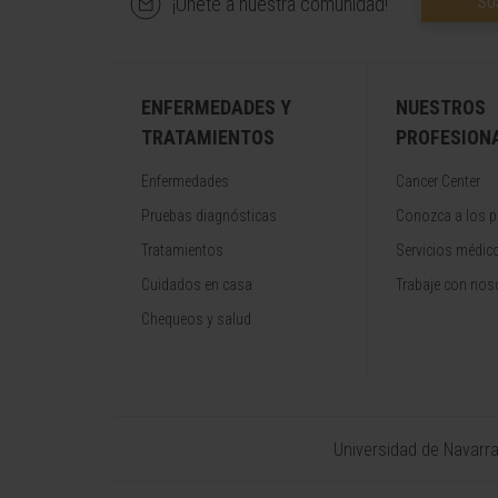
¡Únete a nuestra comunidad!
SU
ENFERMEDADES Y
NUESTROS
TRATAMIENTOS
PROFESION
Enfermedades
Cancer Center
Pruebas diagnósticas
Conozca a los p
Tratamientos
Servicios médic
Cuidados en casa
Trabaje con nos
Chequeos y salud
Universidad de Navarr