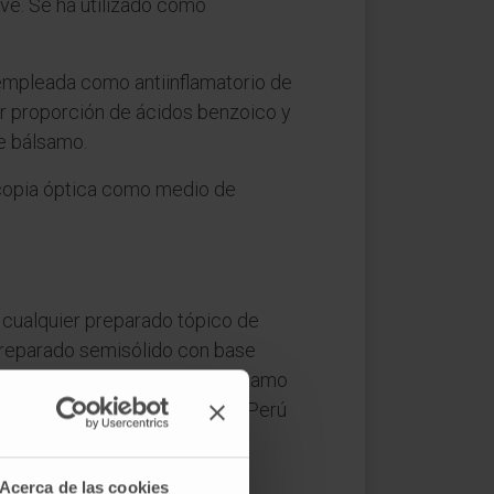
ve. Se ha utilizado como
 empleada como antiinflamatorio de
r proporción de ácidos benzoico y
de bálsamo.
scopia óptica como medio de
 cualquier preparado tópico de
reparado semisólido con base
fricción). Lo que define al bálsamo
ada que contenga bálsamo del Perú
mo principio activo.
Acerca de las cookies