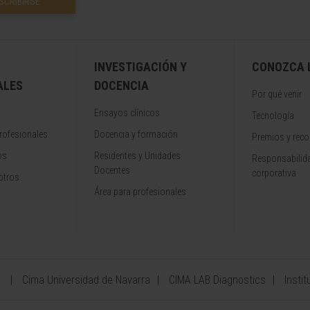
SCRIBIRSE
INVESTIGACIÓN Y
CONOZCA L
ALES
DOCENCIA
Por qué venir
Ensayos clínicos
Tecnología
rofesionales
Docencia y formación
Premios y rec
os
Residentes y Unidades
Responsabilida
Docentes
corporativa
otros
Área para profesionales
a
Cima Universidad de Navarra
CIMA LAB Diagnostics
Instit