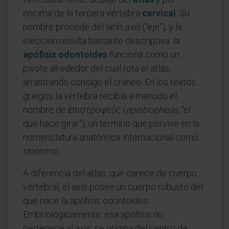
encima de la tercera vértebra
cervical
. Su
nombre procede del latín
axis
("eje"), y la
elección resulta bastante descriptiva: la
apófisis odontoides
funciona como un
pivote alrededor del cual rota el atlas,
arrastrando consigo el cráneo. En los textos
griegos la vértebra recibía a menudo el
nombre de ἐπιστροφεύς (
epistropheús
, "el
que hace girar"), un término que pervive en la
nomenclatura anatómica internacional como
sinónimo.
A diferencia del atlas, que carece de cuerpo
vertebral, el axis posee un cuerpo robusto del
que nace la apófisis odontoides.
Embriológicamente, esa apófisis no
pertenece al axis: se origina del centro de