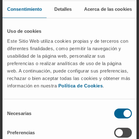
hipoplásico?
Consentimiento
Detalles
Acerca de las cookies
No exactamente. La atresia aórtica es una de
las piezas del síndrome, pero no la única. El
Uso de cookies
síndrome incluye también hipoplasia
Este Sitio Web utiliza cookies propias y de terceros con
ventricular y malformación mitral en grados
diferentes finalidades, como permitir la navegación y
variables. Puede haber síndrome de corazón
usabilidad de la página web, personalizar sus
izquierdo hipoplásico con estenosis aórtica
preferencias o realizar analíticas de uso de la página
severa en lugar de atresia completa.
web. A continuación, puede configurar sus preferencias,
rechazar o bien aceptar todas las cookies y obtener más
¿Qué significa que sea una
información en nuestra
Política de Cookies
.
cardiopatía ducto-dependiente?
Que la supervivencia del recién nacido
Selección
depende de que el conducto arterioso se
Necesarias
de
mantenga abierto. Sin él, no existe vía por la
consentimiento
que la sangre llegue a la circulación general.
Preferencias