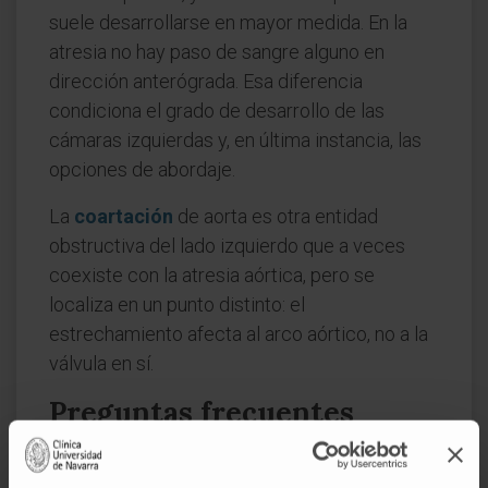
suele desarrollarse en mayor medida. En la
atresia no hay paso de sangre alguno en
dirección anterógrada. Esa diferencia
condiciona el grado de desarrollo de las
cámaras izquierdas y, en última instancia, las
opciones de abordaje.
La
coartación
de aorta es otra entidad
obstructiva del lado izquierdo que a veces
coexiste con la atresia aórtica, pero se
localiza en un punto distinto: el
estrechamiento afecta al arco aórtico, no a la
válvula en sí.
Preguntas frecuentes
¿Es lo mismo atresia aórtica que
síndrome de corazón izquierdo