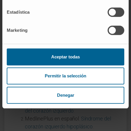
¿La atresia aórtica se detecta antes
del nacimiento?
Estadística
Sí, con frecuencia. La ecocardiografía fetal
puede identificar la hipoplasia de las
Marketing
cavidades izquierdas y la ausencia de flujo a
través de la válvula aórtica a partir del
segundo trimestre. Esa detección prenatal
Aceptar todas
permite planificar el manejo del recién nacido
desde los primeros minutos de vida.
Permitir la selección
Referencias
MSD Manual (versión para
Denegar
profesionales).
Síndrome de hipoplasia
del corazón izquierdo
.
MedlinePlus en español.
Síndrome del
corazón izquierdo hipoplásico
.