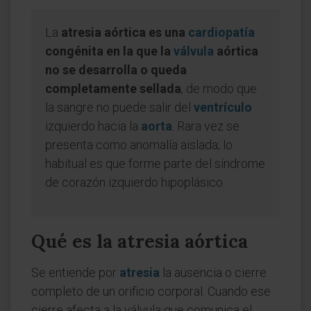
La
atresia aórtica es una
cardiopatía
congénita en la que la
válvula
aórtica
no se desarrolla o queda
completamente sellada
, de modo que
la sangre no puede salir del
ventrículo
izquierdo hacia la
aorta
. Rara vez se
presenta como anomalía aislada; lo
habitual es que forme parte del síndrome
de corazón izquierdo hipoplásico.
Qué es la atresia aórtica
Se entiende por
atresia
la ausencia o cierre
completo de un orificio corporal. Cuando ese
cierre afecta a la válvula que comunica el