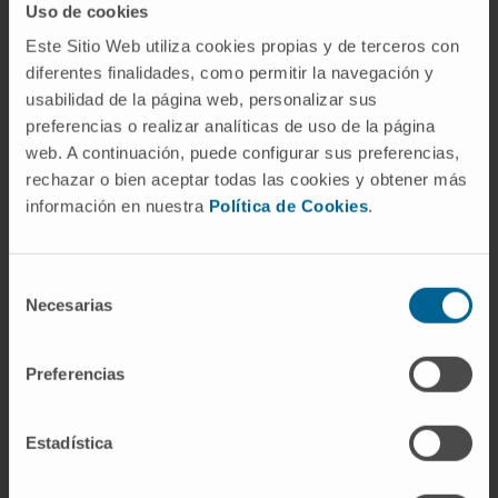
Uso de cookies
acomodativa
.
Este Sitio Web utiliza cookies propias y de terceros con
¿Puede la visión doble al final del
diferentes finalidades, como permitir la navegación y
día ser un signo de astenopia
usabilidad de la página web, personalizar sus
muscular?
preferencias o realizar analíticas de uso de la página
web. A continuación, puede configurar sus preferencias,
Depende. Una diplopia transitoria que aparece
rechazar o bien aceptar todas las cookies y obtener más
solo al atardecer, tras muchas horas de
información en nuestra
Política de Cookies
.
trabajo visual, y que se resuelve con el
descanso es compatible con una foria
Selección
descompensada. Una diplopia de aparición
Necesarias
de
brusca, constante o acompañada de otros
consentimiento
signos neurológicos requiere una valoración
Preferencias
diferente, porque puede indicar una patología
distinta.
Estadística
Referencias