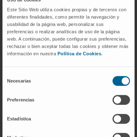
ligeramente distinto del otro?
Este Sitio Web utiliza cookies propias y de terceros con
Sí. Diferencias de pocos milímetros en el
diferentes finalidades, como permitir la navegación y
grosor cortical o en el volumen de
usabilidad de la página web, personalizar sus
determinadas regiones forman parte de la
preferencias o realizar analíticas de uso de la página
organización habitual del cerebro humano y
web. A continuación, puede configurar sus preferencias,
rechazar o bien aceptar todas las cookies y obtener más
son la base de la lateralización funcional.
información en nuestra
Política de Cookies
.
¿Tiene relación la asimetría
encefálica con ser zurdo o diestro?
Selección
Existe una relación, pero no es mecánica. La
Necesarias
de
mayoría de las personas diestras muestran
consentimiento
dominancia del hemisferio izquierdo para el
Preferencias
lenguaje y para el control motor fino de la
mano. Entre las personas zurdas, en cambio, la
Estadística
lateralización es más variable: algunas
mantienen el lenguaje en el hemisferio