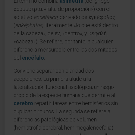
El término combina
asimetría
(del griego
ἀσυμμετρία, «falta de proporción») con el
adjetivo
encefálico
, derivado de ἐγκέφαλος
(
enképhalos
, literalmente «lo que está dentro
de la cabeza», de ἐν, «dentro», y κεφαλή,
«cabeza»). Se refiere, por tanto, a cualquier
diferencia mensurable entre las dos mitades
del
encéfalo
.
Conviene separar con claridad dos
acepciones. La primera alude a la
lateralización funcional fisiológica, un rasgo
propio de la especie humana que permite al
cerebro
repartir tareas entre hemisferios sin
duplicar circuitos. La segunda se refiere a
diferencias patológicas de volumen
(hemiatrofia cerebral, hemimegalencefalia)