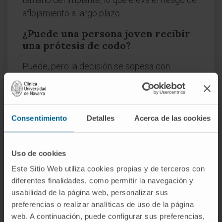
aflojamiento a largo plazo.
¿Puede una persona joven recibir
una prótesis de codo?
Puede, pero la decisión se sopesa con
cautela. Los implantes de codo tienen
restricciones de carga (habitualmente se
desaconseja levantar pesos superiores a 5 kg
Consentimiento
Detalles
Acerca de las cookies
de forma repetida con el brazo afectado), y la
supervivencia a largo plazo es menor que la
de las prótesis de cadera o rodilla. En
Uso de cookies
pacientes jóvenes con alta demanda
Este Sitio Web utiliza cookies propias y de terceros con
funcional, se agotan antes otras opciones
diferentes finalidades, como permitir la navegación y
reconstructivas.
usabilidad de la página web, personalizar sus
preferencias o realizar analíticas de uso de la página
¿Es lo mismo artroplastia de codo
web. A continuación, puede configurar sus preferencias,
que prótesis de codo?