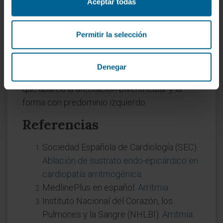
Aceptar todas
se ha ido abandonando porque sugiere que
solo afecta al ventrículo derecho y porque el
término "displasia" no refleja con exactitud el
Permitir la selección
proceso patológico subyacente. Desde 2019,
la denominación preferida en las guías
Denegar
europeas es "miocardiopatía arritmogénica",
que abarca la afectación biventricular y la
forma con predominio izquierdo.
Referencias
Sociedad Española de Cardiología (SEC).
Ablación de sustrato endo-epicárdico en
cardiopatía arritmogénica
.
MedlinePlus en español.
Arritmia
.
Instituto Nacional del Corazón, los
Pulmones y la Sangre (NHLBI).
Arritmia: