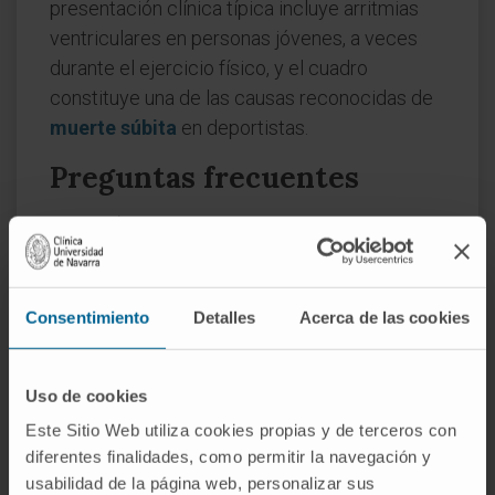
presentación clínica típica incluye arritmias
ventriculares en personas jóvenes, a veces
durante el ejercicio físico, y el cuadro
constituye una de las causas reconocidas de
muerte súbita
en deportistas.
Preguntas frecuentes
¿De dónde viene la palabra
arritmogénico?
Del griego ἀρρυθμία (sin ritmo) y -γενής (que
Consentimiento
Detalles
Acerca de las cookies
engendra). Significa literalmente "que produce
arritmia". La forma castellana sigue la pauta de
otros adjetivos médicos como carcinogénico
Uso de cookies
o teratogénico.
Este Sitio Web utiliza cookies propias y de terceros con
diferentes finalidades, como permitir la navegación y
¿Qué diferencia hay entre
usabilidad de la página web, personalizar sus
arritmogénico y proarrítmico?